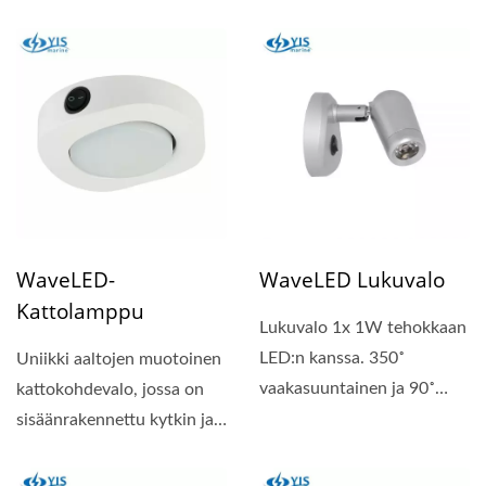
LEDiä ja sisäänrakennettu...
aaltomuotoinen
kattokohdevalo,...
WaveLED-
WaveLED Lukuvalo
Kattolamppu
Lukuvalo 1x 1W tehokkaan
LED:n kanssa. 350˚
Uniikki aaltojen muotoinen
vaakasuuntainen ja 90˚
kattokohdevalo, jossa on
pystysuuntainen kierto,...
sisäänrakennettu kytkin ja
säädettävä...