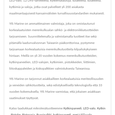
LED-valo, 12/24V-tarvikkeita, kytkentätauluja, sulakkeita, sulakkeita,
kytkimiä ja valoja, jotka ovat palvelleet yli 200 asiakasta
maailmanlaajuisesti kansainvälisten turvallisuusstandardien mukaisesti.
YIS Marine on ammattimainen valmistaja, joka on omistautunut
korkealaatuisten merenkulkualan sähkö- ja elektroniikkatuotteiden
tarjoamiseen. Suunnittelemalla ja valmistamalla tuotteet itse sekä
pitämällä laadunvalvonnan Taiwanin pääkonttorissa, pystymme
tarjoamaan korkealaatuisia merenkulkutuotteita kilpailukykyiseen
hintaan. Meillä on yli 20 vuoden kokemus merenkulkutuotteiden,
kytkinpaneelien, LED-valojen, kytkimien, pistokkeiden, liittimien,
liitoskappaleiden ja kiskopalkkien valmistuksesta Taiwanissa.
YIS Marine on tarjonnut asiakkailleen korkealaatuisia meriteollisuuden
ja veneiden sähkötuotteita, sekä edistyksellisellä teknologiolla että 33
vuoden kokemuksella, YIS Marine varmistaa, että jokaisen asiakkaan
vaatimukset täyttyvät.
Katso laadukkaat mikrolevätuotteemme
Kytkinpaneeli
,
LED-valo
,
Kytkin
,
Pistoke
,
Pistorasia
,
Bussipalkki
,
kytkinpaneeli
,
meri-LED-valo
,