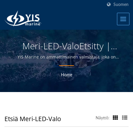
Suomen
Meri-LED-ValoEtsitty |
Taiwanin Vedenpitävät
YIS Marine on ammattimainen valmistaja, joka on
omistautunut tarjoamaan korkealaatuisia sähkö- ja
Kytkinpaneelit Veneille
elektroniikkatuotteita jakelijoille, tukkukauppiaille,
Home
Valmistaja | YIS Marine
vähittäiskauppiaille ja veneenrakentajille
meriteollisuudessa yli 30 vuoden ajan.
Etsiä Meri-LED-Valo
Näyttö: