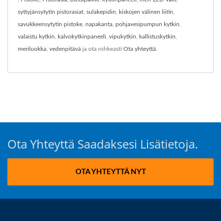
syttyjänsytytin pistorasiat
,
sulakepidin
,
kiskojen välinen liitin
,
savukkeensytytin pistoke
,
napakanta
,
pohjavesipumpun kytkin
,
valaistu kytkin
,
kalvokytkinpaneeli
,
vipukytkin
,
kallistuskytkin
,
meriluokka
,
vedenpitävä
ja ota rohkeasti
Ota yhteyttä
.
Ota Yhteyttä Saadaksesi Lisätietoja.
OTA YHTEYTTÄ NYT