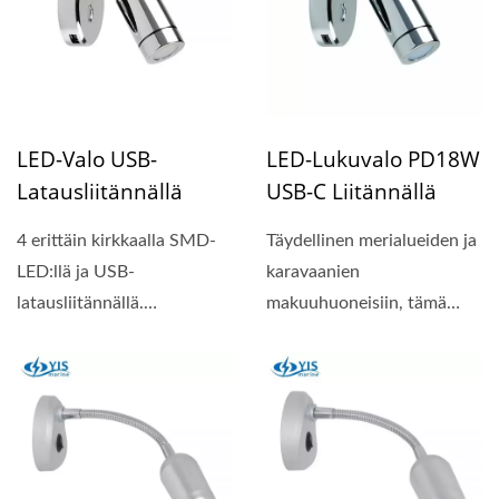
LED-Valo USB-
LED-Lukuvalo PD18W
Latausliitännällä
USB-C Liitännällä
4 erittäin kirkkaalla SMD-
Täydellinen merialueiden ja
LED:llä ja USB-
karavaanien
latausliitännällä.
makuuhuoneisiin, tämä
Kaksoisjännite 12/24V.
LED-lukuvalo PD18W
USB-C liitännällä...