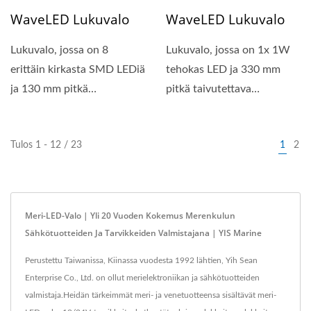
WaveLED Lukuvalo
WaveLED Lukuvalo
Lukuvalo, jossa on 8
Lukuvalo, jossa on 1x 1W
erittäin kirkasta SMD LEDiä
tehokas LED ja 330 mm
ja 130 mm pitkä
pitkä taivutettava
taivutettava gooseneck....
gooseneck.
Kaksoisjännite...
Tulos 1 - 12 / 23
1
2
Meri-LED-Valo | Yli 20 Vuoden Kokemus Merenkulun
Sähkötuotteiden Ja Tarvikkeiden Valmistajana | YIS Marine
Perustettu Taiwanissa, Kiinassa vuodesta 1992 lähtien, Yih Sean
Enterprise Co., Ltd. on ollut merielektroniikan ja sähkötuotteiden
valmistaja.Heidän tärkeimmät meri- ja venetuotteensa sisältävät meri-