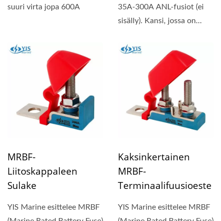
suuri virta jopa 600A
35A-300A ANL-fusiot (ei
sisälly). Kansi, jossa on
syvennys etiketeille...
MRBF-
Kaksinkertainen
Liitoskappaleen
MRBF-
Sulake
Terminaalifuusioeste
YIS Marine esittelee MRBF
YIS Marine esittelee MRBF