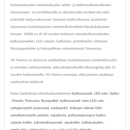
korkealaatuisten merenkulkualan sähkö- ja elektroniikkatuotteiden
tarjoamiseen. Suunnittelemalla ja valmistamalla tuotteet itse sekä
pitämällä laadunvalvonnan Taiwanin pääkonttorissa, pystymme
tarjoamaan korkealaatuisia merenkulkutuotteita kilpailukykyiseen
hintaan. Meillä on yli 20 vuoden kokemus merenkulkutuotteiden,
kytkinpaneelien, LED-valojen, kytkimien, pistokkeiden, liittimien,
liitoskappaleiden ja kiskopalkkien valmistuksesta Taiwanissa.
YIS Marine on tarjonnut asiakkailleen korkealaatuisia meriteollisuuden
ja veneiden sähkötuotteita, sekä edistyksellisellä teknologiolla että 33
vuoden kokemuksella, YIS Marine varmistaa, että jokaisen asiakkaan
vaatimukset täyttyvät.
Katso laadukkaat mikrolevätuotteemme
Kytkinpaneeli
,
LED-valo
,
Kytkin
,
Pistoke
,
Pistorasia
,
Bussipalkki
,
kytkinpaneeli
,
meri-LED-valo
,
syttyjänsytytin pistorasiat
,
sulakepidin
,
kiskojen välinen liitin
,
savukkeensytytin pistoke
,
napakanta
,
pohjavesipumpun kytkin
,
valaistu kytkin
,
kalvokytkinpaneeli
,
vipukytkin
,
kallistuskytkin
,
meriluokka
,
vedenpitävä
ja ota rohkeasti
Ota yhteyttä
.