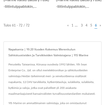
(Marine Rated Battery Fuse)
(Marine Rated Battery Fuse)
-liitintulppablokin,
-liitintulppablokin,
kompaktin ja luotettavan...
kompaktin ja luotettavan...
…
Tulos 61 - 72 / 72
«
1
3
4
5
6
»
Napakanta | Yli 20 Vuoden Kokemus Merenkulun
Sähkötuotteiden Ja Tarvikkeiden Valmistajana | YIS Marine
Perustettu Taiwanissa, Kiinassa vuodesta 1992 lähtien, Yih Sean
Enterprise Co., Ltd. on ollut merielektroniikan ja sähkötuotteiden
valmistaja.Heidän tärkeimmät meri- ja venetuotteensa sisältävät
napakanta, 12/24V-tarvikkeita, kytkentätauluja, sulakkeita, sulakkeita,
kytkimiä ja valoja, jotka ovat palvelleet yli 200 asiakasta
maailmanlaajuisesti kansainvälisten turvallisuusstandardien mukaisesti.
YIS Marine on ammattimainen valmistaja, joka on omistautunut