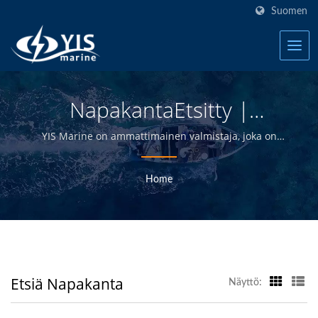
Suomen
NapakantaEtsitty |
Taiwanin Vedenpitävät
YIS Marine on ammattimainen valmistaja, joka on
omistautunut tarjoamaan korkealaatuisia sähkö- ja
Kytkinpaneelit Veneille
elektroniikkatuotteita jakelijoille, tukkukauppiaille,
Home
Valmistaja | YIS Marine
vähittäiskauppiaille ja veneenrakentajille
meriteollisuudessa yli 30 vuoden ajan.
Etsiä Napakanta
Näyttö: