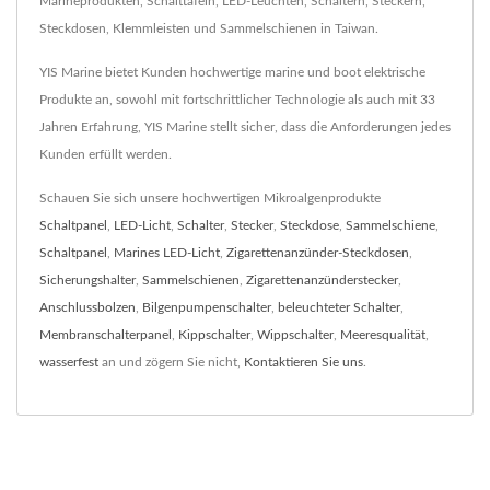
Marineprodukten, Schalttafeln, LED-Leuchten, Schaltern, Steckern,
Steckdosen, Klemmleisten und Sammelschienen in Taiwan.
YIS Marine bietet Kunden hochwertige marine und boot elektrische
Produkte an, sowohl mit fortschrittlicher Technologie als auch mit 33
Jahren Erfahrung, YIS Marine stellt sicher, dass die Anforderungen jedes
Kunden erfüllt werden.
Schauen Sie sich unsere hochwertigen Mikroalgenprodukte
Schaltpanel
,
LED-Licht
,
Schalter
,
Stecker
,
Steckdose
,
Sammelschiene
,
Schaltpanel
,
Marines LED-Licht
,
Zigarettenanzünder-Steckdosen
,
Sicherungshalter
,
Sammelschienen
,
Zigarettenanzünderstecker
,
Anschlussbolzen
,
Bilgenpumpenschalter
,
beleuchteter Schalter
,
Membranschalterpanel
,
Kippschalter
,
Wippschalter
,
Meeresqualität
,
wasserfest
an und zögern Sie nicht,
Kontaktieren Sie uns
.