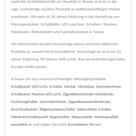
sowie die Qualitätskontrolle am Hauptsitz in Taiwan sind wir in der
Lage, hochwertige maritime Produkte zu wettbewerbsfähigen Preisen
anzubieten. Mit mehr als 20 Jahren Erfahrung in der Herstellung von
Marineprodukten, Schalttafeln, LED-Leuchten, Schaltern, Steckern,
Steckdosen, Klemmleisten und Sammelschienen in Taiwan.
YIS Marine bietet Kunden hochwertige marine und boot elektrische
Produkte an, sowohl mit fortschrittlicher Technologie als auch mit 33
Jahren Erfahrung, YIS Marine stellt sicher, dass die Anforderungen jedes
Kunden erfüllt werden.
Schauen Sie sich unsere hochwertigen Mikroalgenprodukte
Schaltpanel
,
LED-Licht
,
Schalter
,
Stecker
,
Steckdose
,
Sammelschiene
,
Schaltpanel
,
Marines LED-Licht
,
Zigarettenanzünder-Steckdosen
,
Sicherungshalter
,
Sammelschienen
,
Zigarettenanzünderstecker
,
Anschlussbolzen
,
Bilgenpumpenschalter
,
beleuchteter Schalter
,
Membranschalterpanel
,
Kippschalter
,
Wippschalter
,
Meeresqualität
,
wasserfest
an und zögern Sie nicht,
Kontaktieren Sie uns
.