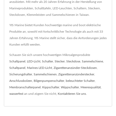
anzubieten. Mit mehr als 20 Jahren Erfahrung in der Herstellung von
Marineprodukten, Schalttafeln, LED-Leuchten, Schaltern, Steckern,
Steckdosen, Klemmleisten und Sammelschienen in Taiwan.
YIS Marine bietet Kunden hochwertige marine und boot elektrische
Produkte an, sowohl mit fortschrittlicher Technologie als auch mit 33
Jahren Erfahrung, YIS Marine stellt sicher, dass die Anforderungen jedes
Kunden erfüllt werden.
Schauen Sie sich unsere hochwertigen Mikroalgenprodukte
Schaltpanel
,
LED-Licht
,
Schalter
,
Stecker
,
Steckdose
,
Sammelschiene
,
Schaltpanel
,
Marines LED-Licht
,
Zigarettenanzünder-Steckdosen
,
Sicherungshalter
,
Sammelschienen
,
Zigarettenanzünderstecker
,
Anschlussbolzen
,
Bilgenpumpenschalter
,
beleuchteter Schalter
,
Membranschalterpanel
,
Kippschalter
,
Wippschalter
,
Meeresqualität
,
wasserfest
an und zögern Sie nicht,
Kontaktieren Sie uns
.