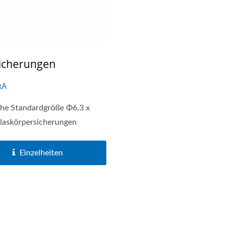
icherungen
xA
che Standardgröße Φ6,3 x
askörpersicherungen
Einzelheiten
B-Ladebuchsen-Serie
Hauptbatterieschalter-