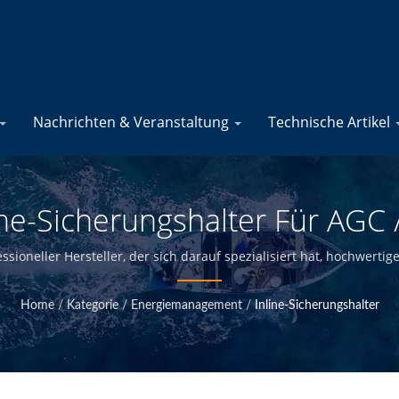
Nachrichten & Veranstaltung
Technische Artikel
ine-Sicherungshalter Für AGC 
blöcke - Hersteller Von Mari
essioneller Hersteller, der sich darauf spezialisiert hat, hochwerti
Fertigung sowie die Qualitätskontrolle am Hauptsitz in Taiwan sin
Produkten | YIS Marine
zu wettbewerbsfähigen Preisen anzubieten.
Home
/
Kategorie
/
Energiemanagement
/
Inline-Sicherungshalter