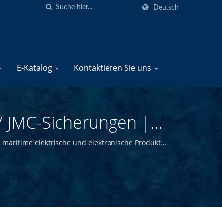
Deutsch
E-Katalog
Kontaktieren Sie uns
/ JMC-Sicherungen |
timen Elektrischen
ge maritime elektrische und elektronische Produkte
d wir in der Lage, hochwertige maritime Produkte