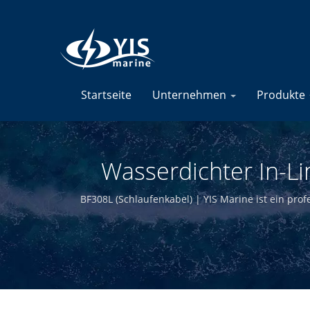
Startseite
Unternehmen
Produkte
Wasserdichter In-L
Marine-Sicherungs
BF308L (Schlaufenkabel) | YIS Marine ist ein prof
anzubieten. Durch die interne Konstruktion und 