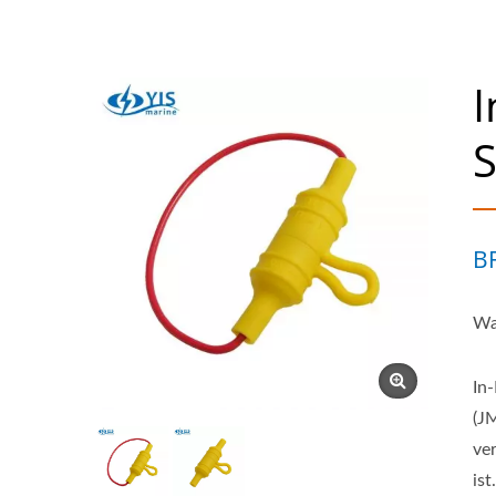
I
S
B
Wa
In
(J
ve
ist