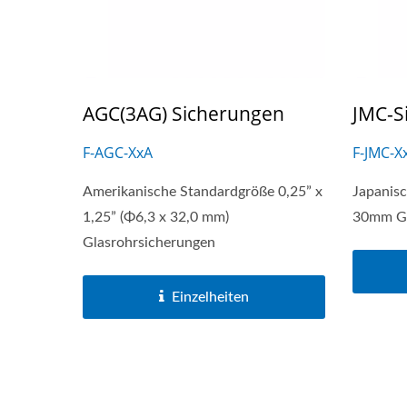
AGC(3AG) Sicherungen
JMC-S
F-AGC-XxA
F-JMC-X
Amerikanische Standardgröße 0,25” x
Japanis
1,25” (Φ6,3 x 32,0 mm)
30mm Gl
Glasrohrsicherungen
Einzelheiten
Hauptbatterieschalter-Serie
US