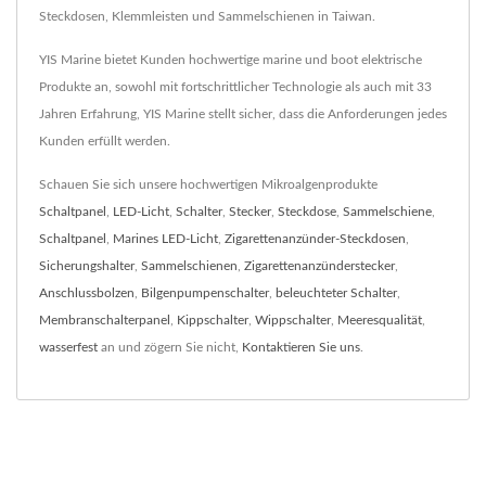
Steckdosen, Klemmleisten und Sammelschienen in Taiwan.
YIS Marine bietet Kunden hochwertige marine und boot elektrische
Produkte an, sowohl mit fortschrittlicher Technologie als auch mit 33
Jahren Erfahrung, YIS Marine stellt sicher, dass die Anforderungen jedes
Kunden erfüllt werden.
Schauen Sie sich unsere hochwertigen Mikroalgenprodukte
Schaltpanel
,
LED-Licht
,
Schalter
,
Stecker
,
Steckdose
,
Sammelschiene
,
Schaltpanel
,
Marines LED-Licht
,
Zigarettenanzünder-Steckdosen
,
Sicherungshalter
,
Sammelschienen
,
Zigarettenanzünderstecker
,
Anschlussbolzen
,
Bilgenpumpenschalter
,
beleuchteter Schalter
,
Membranschalterpanel
,
Kippschalter
,
Wippschalter
,
Meeresqualität
,
wasserfest
an und zögern Sie nicht,
Kontaktieren Sie uns
.