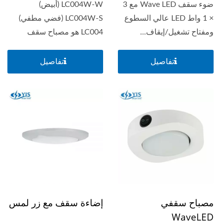
ضوء سقف Wave LED مع 3
LC004W-W (أبيض)
× 1 واط LED عالي السطوع
LC004W-S (فضي مطفي)
ومفتاح تشغيل/إيقاف...
LC004 هو مصباح سقف
موجي فريد...
تفاصيل
تفاصيل
مصباح سقفي
إضاءة سقف مع زر لمس
WaveLED