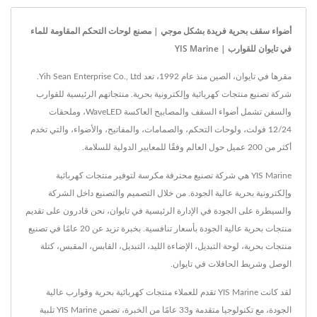
أضواء سقف بحرية فريدة بشكل موجي | مصنع لوحات التحكم المقاومة للماء
في تايوان للقوارب | YIS Marine
مقرها في تايوان، الصين منذ عام 1992، تعد Yih Sean Enterprise Co., Ltd.
شركة تصنيع منتجات كهربائية وإلكترونية بحرية. منتجاتهم الرئيسية للقوارب
والسفن تشمل أضواء السقف والمصابيح العاكسة WaveLED، وملحقات
12/24 فولت، ولوحات التحكم، والصمامات، والمفاتيح، والأضواء، والتي تخدم
أكثر من 200 عميل حول العالم وفقًا للمعايير الدولية للسلامة.
YIS Marine هي شركة تصنيع محترفة مكرسة لتوفير منتجات كهربائية
وإلكترونية بحرية عالية الجودة. من خلال التصميم والتصنيع داخل الشركة
والسيطرة على الجودة في الإدارة الرئيسية في تايوان، نحن قادرون على تقديم
منتجات بحرية عالية الجودة بأسعار تنافسية. بخبرة تزيد عن 20 عامًا في تصنيع
منتجات بحرية، لوحة التبديل، الإضاءة الليد، التبديل، القابس، المقبس، كتلة
الوصل وشريط الحافلات في تايوان.
لقد كانت YIS Marine تقدم للعملاء منتجات كهربائية بحرية وقوارب عالية
الجودة، مع تكنولوجيا متقدمة و33 عامًا من الخبرة، تضمن YIS Marine تلبية