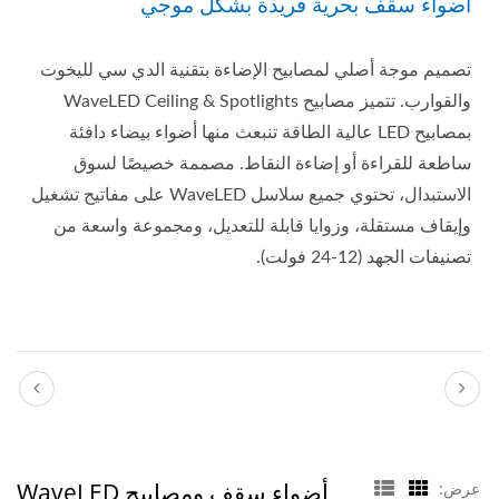
أضواء سقف بحرية فريدة بشكل موجي
تصميم موجة أصلي لمصابيح الإضاءة بتقنية الدي سي لليخوت
والقوارب. تتميز مصابيح WaveLED Ceiling & Spotlights
بمصابيح LED عالية الطاقة تنبعث منها أضواء بيضاء دافئة
ساطعة للقراءة أو إضاءة النقاط. مصممة خصيصًا لسوق
الاستبدال، تحتوي جميع سلاسل WaveLED على مفاتيح تشغيل
وإيقاف مستقلة، وزوايا قابلة للتعديل، ومجموعة واسعة من
تصنيفات الجهد (12-24 فولت).
أضواء سقف ومصابيح WaveLED
عرض: