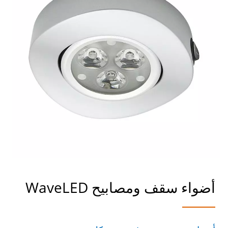
أضواء سقف ومصابيح WaveLED