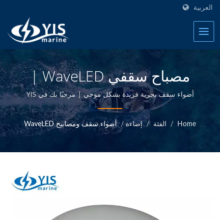
العربية
مصباح سقفي WaveLED |
كتل توصيل الصمامات
أضواء سقف بحرية فريدة بشكل موجي | مرحبًا بك في YIS
Marine - مصنع منتجات الكهرباء البحرية في تايوان.
الكهربائية البحرية - مصنع
Home
/
الفئة
/
إضاءة
/
أضواء سقف ومصابيح WaveLED
منتجات الكهرباء البحرية | YIS
Marine