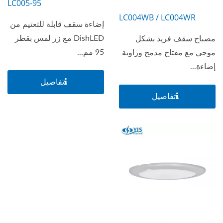
LC005-95
LC004WB / LC004WR
إضاءة سقف قابلة للتعتيم من
DishLED مع زر لمس بقطر
مصباح سقف فريد بشكل
95 مم...
موجي مع مفتاح مدمج وزاوية
إضاءة...
تفاصيل
تفاصيل