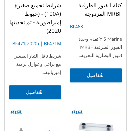
كتلة الفيوز الطرفية
شرائط تجميع صغيرة
MRBF المزدوجة
(100A) - (خيوط
إمبراطورية - تم تحديثها
BF463
2020)
YIS Marine تقدم وحدة
BF471(2020) | BF471M
الفيوز الطرفية MRBF
(5P)
(فيوز البطارية البحرية...
شريط ناقل التيار الصغير
مع براغي وعوازل برمية
إمبريالية...
تفاصيل
تفاصيل