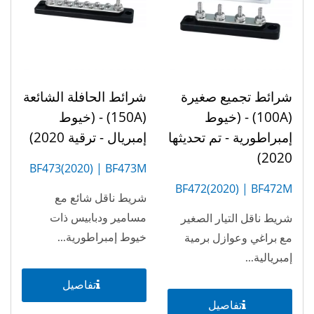
شرائط تجميع صغيرة
شرائط الحافلة الشائعة
(100A) - (خيوط
(150A) - (خيوط
إمبراطورية - تم تحديثها
إمبريال - ترقية 2020)
2020)
BF473(2020) | BF473M
(10P)
BF472(2020) | BF472M
شريط ناقل شائع مع
(4P)
مسامير ودبابيس ذات
شريط ناقل التيار الصغير
خيوط إمبراطورية...
مع براغي وعوازل برمية
إمبريالية...
تفاصيل
تفاصيل