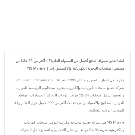
لماذا تعتبر صمولة الفلنج أفضل من الصمولة العادية؟ | أكثر من 20 عامًا من
مصنعي المنتجات البحرية الكهربائية والإكسسوارات | YIS Marine
مقرها في تايوان، الصين منذ عام 1992، تعد Yih Sean Enterprise Co., Ltd.
شركة تصنيع منتجات كهربائية وإلكترونية بحرية. منتجاتهم الرئيسية للقوارب
والسفن تشمل ملحقات 12/24 فولت، لوحات التحكم، الصمامات، قواطع
الدوائر، المفاتيح والأضواء، والتي خدمت أكثر من 200 عميل حول العالم وفقًا
للمعايير الدولية للسلامة.
YIS Marine هي شركة تصنيع محترفة مكرسة لتوفير منتجات كهربائية
وإلكترونية بحرية عالية الجودة. من خلال التصميم والتصنيع داخل الشركة