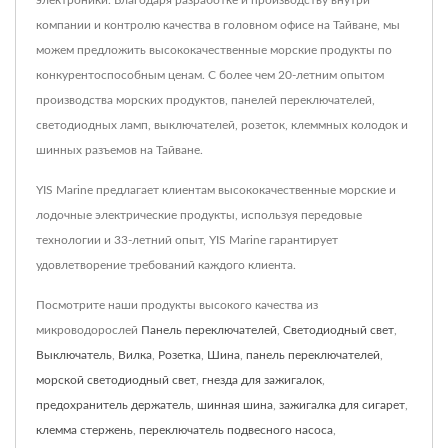
компании и контролю качества в головном офисе на Тайване, мы
можем предложить высококачественные морские продукты по
конкурентоспособным ценам. С более чем 20-летним опытом
производства морских продуктов, панелей переключателей,
светодиодных ламп, выключателей, розеток, клеммных колодок и
шинных разъемов на Тайване.
YIS Marine предлагает клиентам высококачественные морские и
лодочные электрические продукты, используя передовые
технологии и 33-летний опыт, YIS Marine гарантирует
удовлетворение требований каждого клиента.
Посмотрите наши продукты высокого качества из
микроводорослей
Панель переключателей
,
Светодиодный свет
,
Выключатель
,
Вилка
,
Розетка
,
Шина
,
панель переключателей
,
морской светодиодный свет
,
гнезда для зажигалок
,
предохранитель держатель
,
шинная шина
,
зажигалка для сигарет
,
клемма стержень
,
переключатель подвесного насоса
,