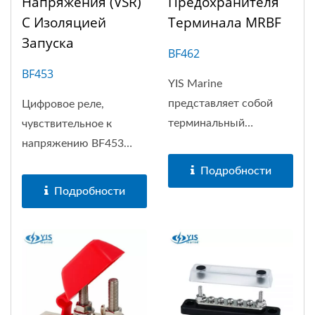
Напряжения (VSR)
Предохранителя
С Изоляцией
Терминала MRBF
Запуска
BF462
BF453
YIS Marine
представляет собой
Цифровое реле,
терминальный
чувствительное к
предохранительный...
напряжению BF453
(DVSR),...
Подробности
Подробности