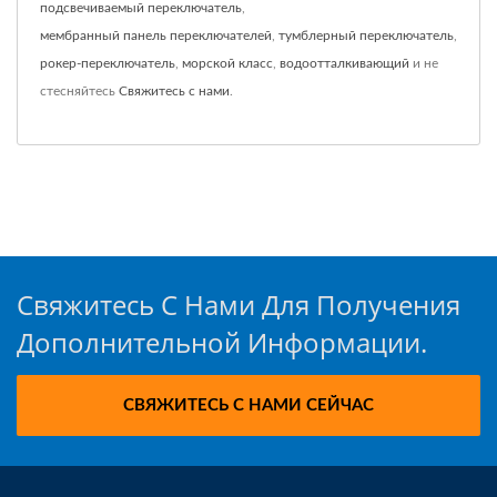
подсвечиваемый переключатель
,
мембранный панель переключателей
,
тумблерный переключатель
,
рокер-переключатель
,
морской класс
,
водоотталкивающий
и не
стесняйтесь
Свяжитесь с нами
.
Свяжитесь С Нами Для Получения
Дополнительной Информации.
СВЯЖИТЕСЬ С НАМИ СЕЙЧАС