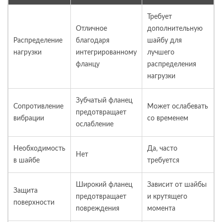
Требует
Отличное
дополнительную
Распределение
благодаря
шайбу для
нагрузки
интегрированному
лучшего
фланцу
распределения
нагрузки
Зубчатый фланец
Сопротивление
Может ослабевать
предотвращает
вибрации
со временем
ослабление
Необходимость
Да, часто
Нет
в шайбе
требуется
Широкий фланец
Зависит от шайбы
Защита
предотвращает
и крутящего
поверхности
повреждения
момента