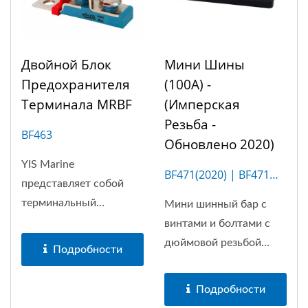
Двойной Блок
Мини Шины
Предохранителя
(100A) -
Терминала MRBF
(Имперская
Резьба -
BF463
Обновлено 2020)
YIS Marine
BF471(2020) | BF471M
представляет собой
(5P)
терминальный
Мини шинный бар с
предохранительный...
винтами и болтами с
дюймовой резьбой...
Подробности
Подробности