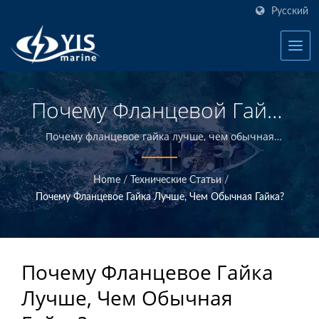
Русский
Почему Фланцевой Гайке
Лучше, Чем Обычной
Почему фланцевое гайка лучше, чем обычная
гайка? | YIS Marine - профессиональный
Гайке? | Производитель
производитель, посвященный предоставлению
Home
/
Технические Статьи
/
высококачественной морской электротехники и
Панелей
Почему Фланцевое Гайка Лучше, Чем Обычная Гайка?
электроники. Благодаря разработке и производству
Переключателей,
внутри компании и контролю качества в головном
офисе на Тайване, мы можем предложить
Предохранителей И
высококачественные морские продукты по
Почему Фланцевое Гайка
Автоматических
конкурентоспособным ценам.
Лучше, Чем Обычная
Выключателей Для