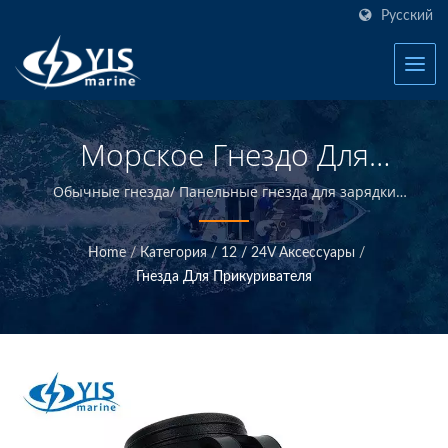
Русский
Морское Гнездо Для
Зажигалки - AS212 |
Обычные гнезда/ Панельные гнезда для зарядки
USB/ Поверхностные гнезда для зажигалок
Блоки Предохранителей
CurvMount | Добро пожаловать в YIS Marine -
Home
/
Категория
/
12 / 24V Аксессуары
/
производителя морской электротехники в Тайване.
Для Морской
Гнезда Для Прикуривателя
Электротехники -
Производитель Морской
Электротехники | YIS
Marine