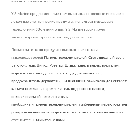
шинных разъемов на Тайване.
YIS Marine предлагает клиентам высококачественные морские и
лодочные электрические продукты, используя передовые
технологии и 33-летний опыт, YIS Marine гарантирует
удовлетворение требований каждого клиента.
Посмотрите наши продукты высокого качества из
микроводорослей
Панель переключателей
,
Светодиодный свет
,
Выключатель
,
Вилка
,
Розетка
,
Шина
,
панель переключателей
,
морской светодиодный свет
,
гнезда для зажигалок
,
предохранитель держатель
,
шинная шина
,
зажигалка для сигарет
,
клемма стержень
,
переключатель подвесного насоса
,
подсвечиваемый переключатель
,
мембранный панель переключателей
,
тумблерный переключатель
,
рокер-переключатель
,
морской класс
,
водоотталкивающий
и не
стесняйтесь
Свяжитесь с нами
.