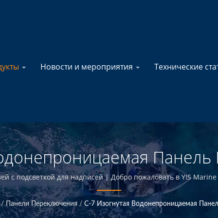
дукты
Новости и мероприятия
Технические ст
одонепроницаемая Панель 
ранителей Для Морской Эле
 с подсветкой для надписей | Добро пожаловать в YIS Marine 
Тайване.
ль Морской Электротехники 
/
Панели Переключения
/
C-7 Изогнутая Водонепроницаемая Пане