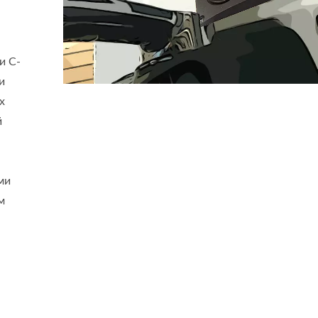
и C-
и
х
й
ми
м