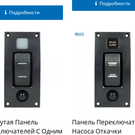
Подробности
Подробности
ерия USB Зарядных
Серия Главных
Разъемов
Выключателей Бата
утая Панель
Панель Переключат
лючателей С Одним
Насоса Откачки