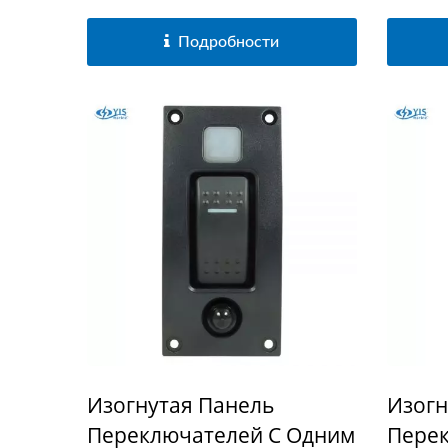
Подробности
Серия Главных
С
Выключателей Батареи
Изогнутая Панель
Изогн
Переключателей С Одним
Перек