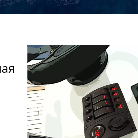
мая
я