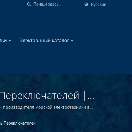
Русский
атьи
Электронный каталог
Переключателей |
ктротехники -
- производителя морской электротехники в
| YIS Marine
ль Переключателей