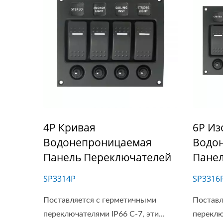
4P Кривая
6P Из
Водонепроницаемая
Водо
Панель Переключателей
Пане
SP3314P
SP3316
Поставляется с герметичными
Поставл
переключателями IP66 C-7, эти...
переключ