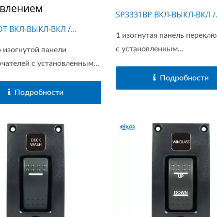
твлением
SP3331BP ВКЛ-ВЫКЛ-ВКЛ /
SP3331BPM ВКЛ-ВЫКЛ-(ВК
DT ВКЛ-ВЫКЛ-ВКЛ /
1 изогнутая панель перекл
DTM (ВКЛ)-ВЫКЛ-ВКЛ /
с установленным...
о изогнутой панели
DTM2 (ВКЛ)-ВЫКЛ-(ВКЛ)
чателей с установленным...
Подробности
Подробности