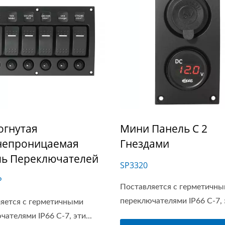
огнутая
Мини Панель С 2
непроницаемая
Гнездами
ль Переключателей
SP3320
P
Поставляется с герметичн
переключателями IP66 C-7, э
яется с герметичными
ателями IP66 C-7, эти...