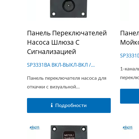
Панель Переключателей
Панел
Насоса Шлюза С
Мойк
Сигнализацией
SP333
SP3331BA ВКЛ-ВЫКЛ-ВКЛ /
1-канал
SP3331BAM ВКЛ-ВЫКЛ-(ВКЛ)
переклю
Панель переключателя насоса для
откачки с визуальной...
Подробности