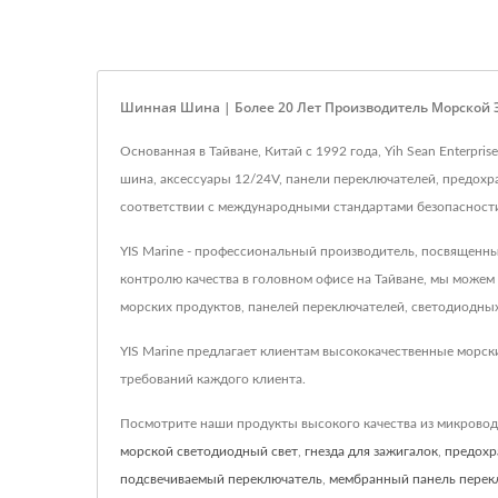
Шинная Шина | Более 20 Лет Производитель Морской Э
Основанная в Тайване, Китай с 1992 года, Yih Sean Enterp
шина, аксессуары 12/24V, панели переключателей, предохр
соответствии с международными стандартами безопасност
YIS Marine - профессиональный производитель, посвященны
контролю качества в головном офисе на Тайване, мы може
морских продуктов, панелей переключателей, светодиодных
YIS Marine предлагает клиентам высококачественные морск
требований каждого клиента.
Посмотрите наши продукты высокого качества из микрово
морской светодиодный свет
,
гнезда для зажигалок
,
предохр
подсвечиваемый переключатель
,
мембранный панель перек