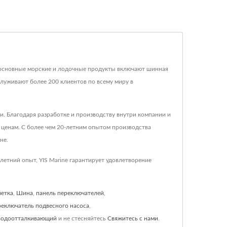
.Их основные морские и лодочные продукты включают шинная
луживают более 200 клиентов по всему миру в
. Благодаря разработке и производству внутри компании и
ценам. С более чем 20-летним опытом производства
не.
летний опыт, YIS Marine гарантирует удовлетворение
зетка
,
Шина
,
панель переключателей
,
реключатель подвесного насоса
,
водоотталкивающий
и не стесняйтесь
Свяжитесь с нами
.