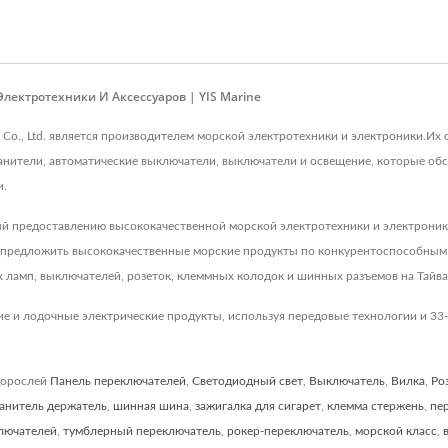
лектротехники И Аксессуаров | YIS Marine
rise Co., Ltd. является производителем морской электротехники и электроники
анители, автоматические выключатели, выключатели и освещение, которые обс
и.
й предоставлению высококачественной морской электротехники и электроники
м предложить высококачественные морские продукты по конкурентоспособным 
 ламп, выключателей, розеток, клеммных колодок и шинных разъемов на Тайва
ие и лодочные электрические продукты, используя передовые технологии и 33-
дорослей
Панель переключателей
,
Светодиодный свет
,
Выключатель
,
Вилка
,
Ро
анитель держатель
,
шинная шина
,
зажигалка для сигарет
,
клемма стержень
,
пе
лючателей
,
тумблерный переключатель
,
рокер-переключатель
,
морской класс
,