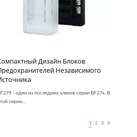
Компактный Дизайн Блоков
Предохранителей Независимого
Источника
F279 - один из последних членов серии BF27x. В
той серии...
1
2
3
4