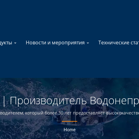
дукты
Новости и мероприятия
Технические ст
| Производитель Водонеп
елей Для Лодок В Тайване |
водителем, который более 30 лет предоставляет высококачест
ам, оптовикам, розничным продавцам и строителям лодок в мор
Home