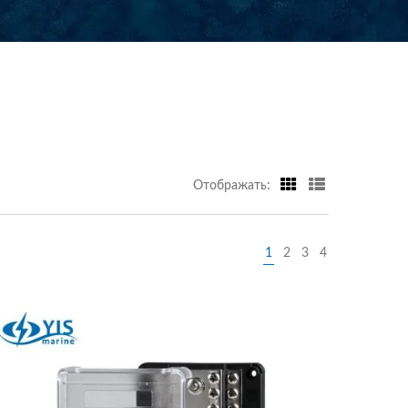
Отображать:
1
2
3
4