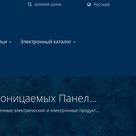
Русский
атьи
Электронный каталог
роницаемых Панелей
 YIS Marine
венные электрические и электронные продукты
ской отрасли.