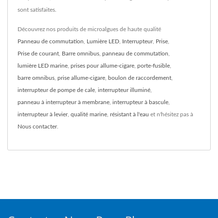
sont satisfaites.
Découvrez nos produits de microalgues de haute qualité
Panneau de commutation
,
Lumière LED
,
Interrupteur
,
Prise
,
Prise de courant
,
Barre omnibus
,
panneau de commutation
,
lumière LED marine
,
prises pour allume-cigare
,
porte-fusible
,
barre omnibus
,
prise allume-cigare
,
boulon de raccordement
,
interrupteur de pompe de cale
,
interrupteur illuminé
,
panneau à interrupteur à membrane
,
interrupteur à bascule
,
interrupteur à levier
,
qualité marine
,
résistant à l'eau
et n'hésitez pas à
Nous contacter
.