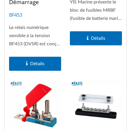
Démarrage
YIS Marine présente le
bloc de fusibles MRBF
BF453
(fusible de batterie marin)
Terminal Fuse Block,...
Le relais numérique
sensible à la tension
Détails
BF453 (DVSR) est conçu
pour améliorer la
gestion...
Détails