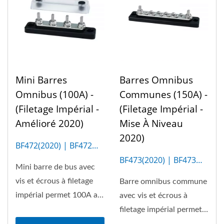
Mini Barres
Barres Omnibus
Omnibus (100A) -
Communes (150A) -
(Filetage Impérial -
(Filetage Impérial -
Amélioré 2020)
Mise À Niveau
2020)
BF472(2020) | BF472M
(4P)
BF473(2020) | BF473M
Mini barre de bus avec
(10P)
vis et écrous à filetage
Barre omnibus commune
impérial permet 100A au
avec vis et écrous à
maximum. Couverture...
filetage impérial permet
un maximum de 150A....