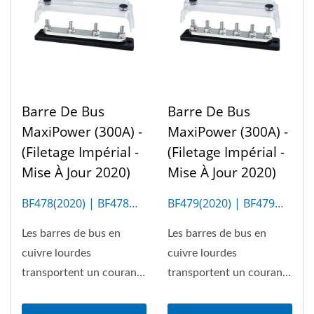
Barre De Bus
Barre De Bus
MaxiPower (300A) -
MaxiPower (300A) -
(Filetage Impérial -
(Filetage Impérial -
Mise À Jour 2020)
Mise À Jour 2020)
BF478(2020) | BF478M
BF479(2020) | BF479M
(4P)
(6P)
Les barres de bus en
Les barres de bus en
cuivre lourdes
cuivre lourdes
transportent un courant
transportent un courant
allant jusqu'à 300A
allant jusqu'à 300A