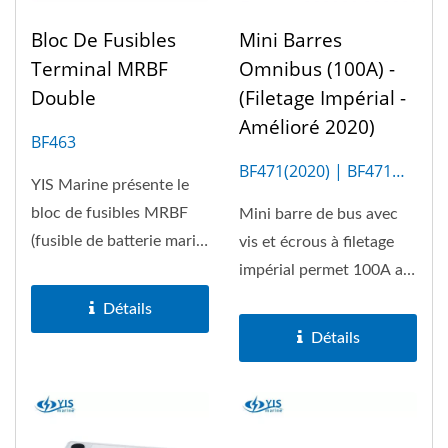
Bloc De Fusibles
Mini Barres
Terminal MRBF
Omnibus (100A) -
Double
(Filetage Impérial -
Amélioré 2020)
BF463
BF471(2020) | BF471M
YIS Marine présente le
(5P)
bloc de fusibles MRBF
Mini barre de bus avec
(fusible de batterie marin)
vis et écrous à filetage
Terminal Fuse Block,...
impérial permet 100A au
maximum. Couverture...
Détails
Détails