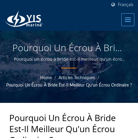
Français
Pourquoi Un Écrou À Bride
Est-Il Meilleur Qu'un Écrou
Pourquoi un écrou à bride est-il meilleur qu'un écrou
ordinaire ? | YIS Marine est un fabricant professionnel
Ordinaire ? | Fabricant De
dévoué à fournir des produits électriques et
Home
/
Articles Techniques
/
électroniques marins de haute qualité. En concevant
Panneaux De
Pourquoi Un Écrou À Bride Est-Il Meilleur Qu'un Écrou Ordinaire ?
et en fabriquant en interne et en ayant un contrôle de
Commutateurs Marins,
qualité au siège de Taiwan, nous sommes en mesure
de proposer des produits marins de haute qualité à
Fusibles, Disjoncteurs | YIS
des prix compétitifs.
Pourquoi Un Écrou À Bride
Marine
Est-Il Meilleur Qu'un Écrou