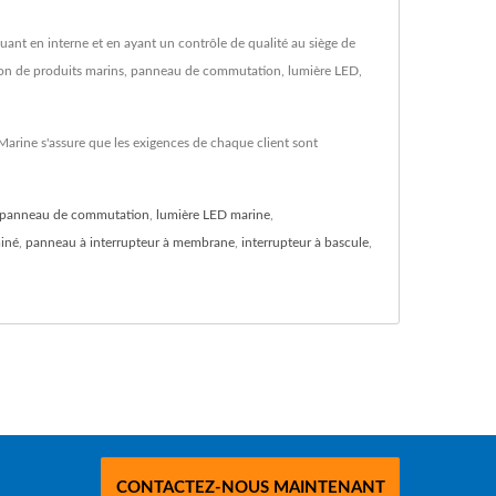
uant en interne et en ayant un contrôle de qualité au siège de
ation de produits marins, panneau de commutation, lumière LED,
 Marine s'assure que les exigences de chaque client sont
panneau de commutation
,
lumière LED marine
,
miné
,
panneau à interrupteur à membrane
,
interrupteur à bascule
,
CONTACTEZ-NOUS MAINTENANT