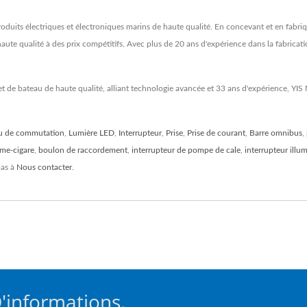
oduits électriques et électroniques marins de haute qualité. En concevant et en fabriq
aute qualité à des prix compétitifs. Avec plus de 20 ans d'expérience dans la fabric
et de bateau de haute qualité, alliant technologie avancée et 33 ans d'expérience, YIS
u de commutation
,
Lumière LED
,
Interrupteur
,
Prise
,
Prise de courant
,
Barre omnibus
,
ume-cigare
,
boulon de raccordement
,
interrupteur de pompe de cale
,
interrupteur illu
pas à
Nous contacter
.
'informations.