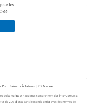
pour les
 C-66
s Pour Bateaux À Taiwan | YIS Marine
x produits marins et nautiques comprennent des interrupteurs à
 plus de 200 clients dans le monde entier avec des normes de