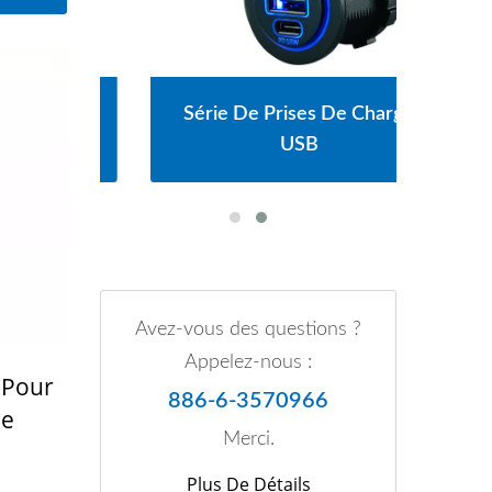
rs
Série De Prises De Charge
ie
USB
P
Avez-vous des questions ?
Appelez-nous :
 Pour
886-6-3570966
le
Merci.
Plus De Détails