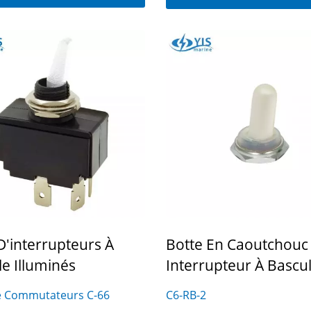
ie De Prises De Charge
Série D'interrupteu
USB
Principaux De Batter
D'interrupteurs À
Botte En Caoutchouc
e Illuminés
Interrupteur À Bascu
e Commutateurs C-66
C6-RB-2