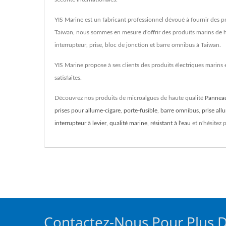
YIS Marine est un fabricant professionnel dévoué à fournir des pr
Taiwan, nous sommes en mesure d'offrir des produits marins de h
interrupteur, prise, bloc de jonction et barre omnibus à Taiwan.
YIS Marine propose à ses clients des produits électriques marins 
satisfaites.
Découvrez nos produits de microalgues de haute qualité
Pannea
prises pour allume-cigare
,
porte-fusible
,
barre omnibus
,
prise all
interrupteur à levier
,
qualité marine
,
résistant à l'eau
et n'hésitez 
Contactez-Nous Pour Plus D