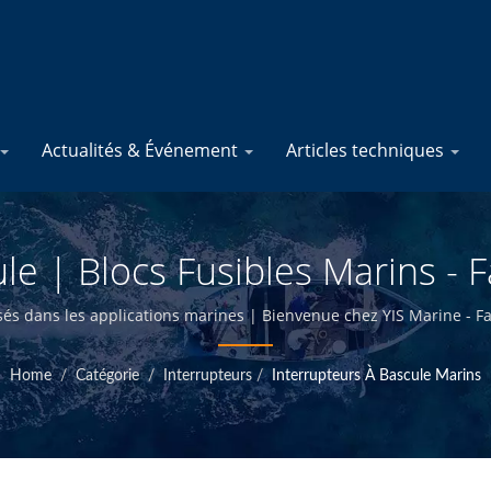
Actualités & Événement
Articles techniques
le | Blocs Fusibles Marins - 
lectriques Marins | YIS Mari
sés dans les applications marines | Bienvenue chez YIS Marine - F
Home
/
Catégorie
/
Interrupteurs
/
Interrupteurs À Bascule Marins