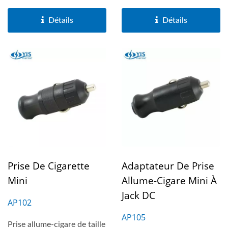
adaptée aux prises de
adaptée aux prises de
Ø21,0...
Ø21,0mm....
Détails
Détails
Prise De Cigarette
Adaptateur De Prise
Mini
Allume-Cigare Mini À
Jack DC
AP102
AP105
Prise allume-cigare de taille