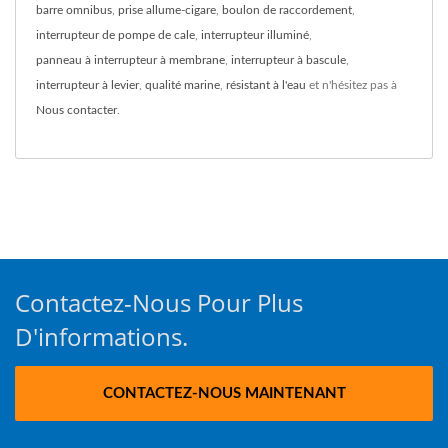
barre omnibus
,
prise allume-cigare
,
boulon de raccordement
,
interrupteur de pompe de cale
,
interrupteur illuminé
,
panneau à interrupteur à membrane
,
interrupteur à bascule
,
interrupteur à levier
,
qualité marine
,
résistant à l'eau
et n'hésitez pas à
Nous contacter
.
Contactez-Nous Pour Plus
D'informations.
CONTACTEZ-NOUS MAINTENANT