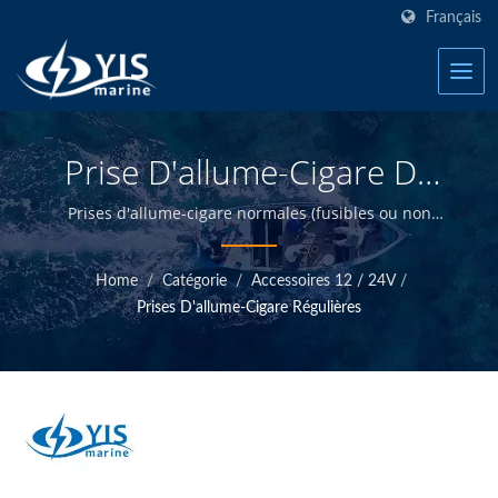
Français
Prise D'allume-Cigare De
Luxe - AP111 | Blocs
Prises d'allume-cigare normales (fusibles ou non
fusibles) avec options de câblage | Bienvenue chez YIS
Fusibles Marins - Fabricant
Marine - Fabricant de produits électriques marins à
Home
/
Catégorie
/
Accessoires 12 / 24V
/
De Produits Électriques
Taiwan.
Prises D'allume-Cigare Régulières
Marins | YIS Marine