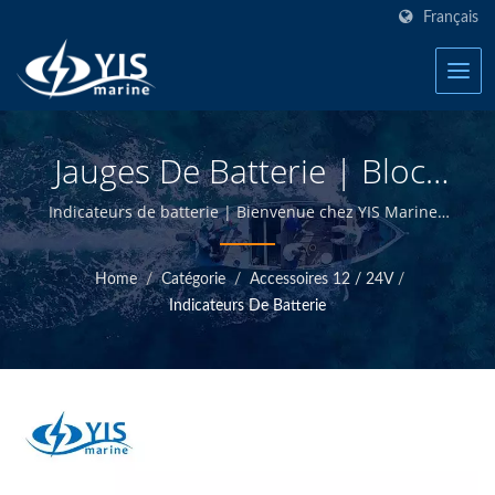
Français
Jauges De Batterie | Blocs
Fusibles Marins - Fabricant
Indicateurs de batterie | Bienvenue chez YIS Marine -
Fabricant de produits électriques marins à Taiwan.
De Produits Électriques
Home
/
Catégorie
/
Accessoires 12 / 24V
/
Marins | YIS Marine
Indicateurs De Batterie