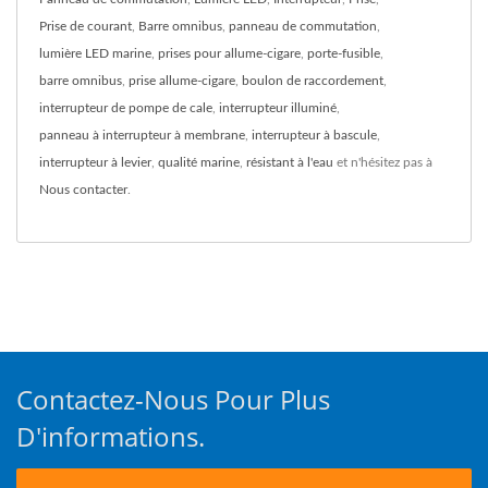
Prise de courant
,
Barre omnibus
,
panneau de commutation
,
lumière LED marine
,
prises pour allume-cigare
,
porte-fusible
,
barre omnibus
,
prise allume-cigare
,
boulon de raccordement
,
interrupteur de pompe de cale
,
interrupteur illuminé
,
panneau à interrupteur à membrane
,
interrupteur à bascule
,
interrupteur à levier
,
qualité marine
,
résistant à l'eau
et n'hésitez pas à
Nous contacter
.
Contactez-Nous Pour Plus
D'informations.