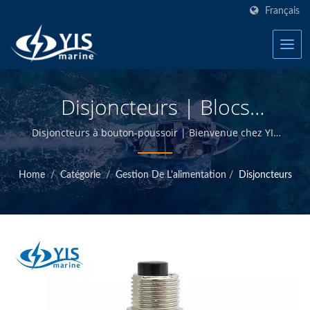
Français
Disjoncteurs | Blocs
Fusibles Marins - Fabricant
Disjoncteurs à bouton-poussoir | Bienvenue chez YIS
Marine - Fabricant de produits électriques marins à
De Produits Électriques
Taiwan.
Home
/
Catégorie
/
Gestion De L'alimentation
/
Disjoncteurs
Marins | YIS Marine