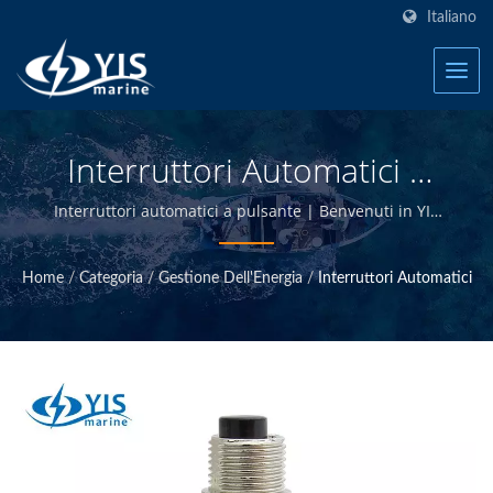
Italiano
Interruttori Automatici |
Blocchi Fusibili Marini -
Interruttori automatici a pulsante | Benvenuti in YIS
Marine - Produttore di prodotti elettrici marini a
Produttore Di Prodotti
Taiwan.
Home
/
Categoria
/
Gestione Dell'Energia
/
Interruttori Automatici
Elettrici Marini | YIS
Marine