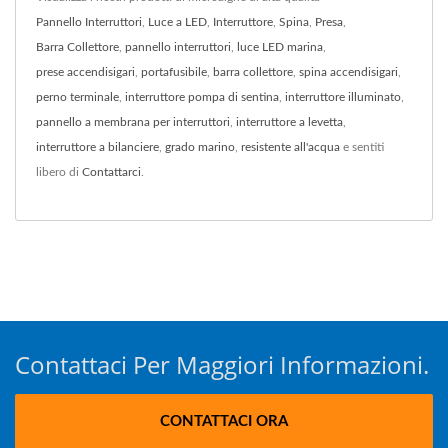
Pannello Interruttori
,
Luce a LED
,
Interruttore
,
Spina
,
Presa
,
Barra Collettore
,
pannello interruttori
,
luce LED marina
,
prese accendisigari
,
portafusibile
,
barra collettore
,
spina accendisigari
,
perno terminale
,
interruttore pompa di sentina
,
interruttore illuminato
,
pannello a membrana per interruttori
,
interruttore a levetta
,
interruttore a bilanciere
,
grado marino
,
resistente all'acqua
e sentiti
libero di
Contattarci
.
Contattaci Per Maggiori Informazioni.
CONTATTACI ORA