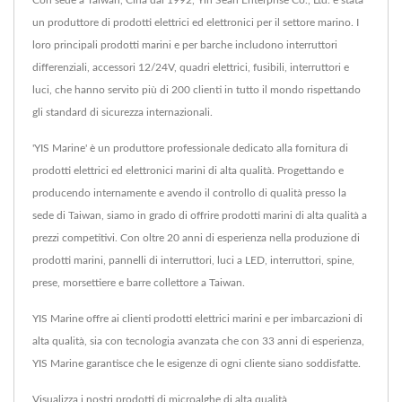
Con sede a Taiwan, Cina dal 1992, Yih Sean Enterprise Co., Ltd. è stata
un produttore di prodotti elettrici ed elettronici per il settore marino. I
loro principali prodotti marini e per barche includono interruttori
differenziali, accessori 12/24V, quadri elettrici, fusibili, interruttori e
luci, che hanno servito più di 200 clienti in tutto il mondo rispettando
gli standard di sicurezza internazionali.
'YIS Marine' è un produttore professionale dedicato alla fornitura di
prodotti elettrici ed elettronici marini di alta qualità. Progettando e
producendo internamente e avendo il controllo di qualità presso la
sede di Taiwan, siamo in grado di offrire prodotti marini di alta qualità a
prezzi competitivi. Con oltre 20 anni di esperienza nella produzione di
prodotti marini, pannelli di interruttori, luci a LED, interruttori, spine,
prese, morsettiere e barre collettore a Taiwan.
YIS Marine offre ai clienti prodotti elettrici marini e per imbarcazioni di
alta qualità, sia con tecnologia avanzata che con 33 anni di esperienza,
YIS Marine garantisce che le esigenze di ogni cliente siano soddisfatte.
Visualizza i nostri prodotti di microalghe di alta qualità