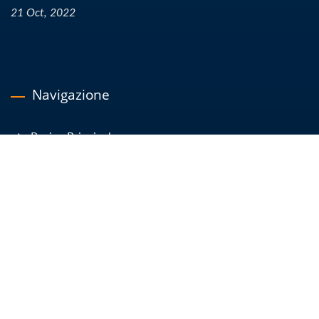
21 Oct, 2022
Navigazione
Pagina Principale
Azienda
Prodotti
Notizie Ed Eventi
Articoli Tecnici
E-Catalogo
Contattaci