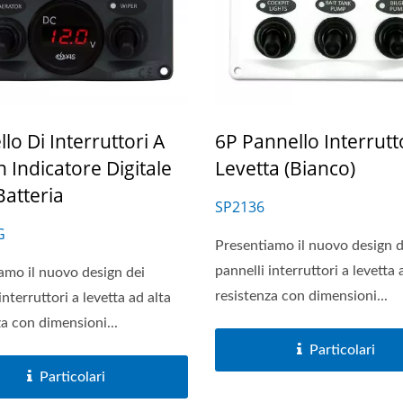
Serie Di Prese USB
Serie Di Interruttori Prin
lo Di Interruttori A
6P Pannello Interrutt
Per Batterie
 Indicatore Digitale
Levetta (Bianco)
Batteria
SP2136
G
Presentiamo il nuovo design d
pannelli interruttori a levetta 
amo il nuovo design dei
resistenza con dimensioni...
interruttori a levetta ad alta
za con dimensioni...
Particolari
Particolari