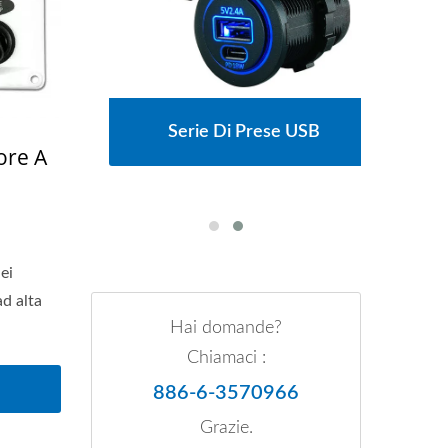
cipali
Serie Di Prese USB
Serie
ore A
ei
ad alta
Hai domande?
Chiamaci :
886-6-3570966
Grazie.