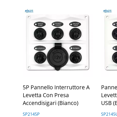
5P Pannello Interruttore A
Pannel
Levetta Con Presa
Levett
Accendisigari (Bianco)
USB (
SP2145P
SP2145