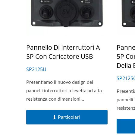
Serie Di Interruttori Principali
Pannello Di Interruttori A
Pannel
Per Batterie
5P Con Caricatore USB
5P Con
Della 
SP2125U
SP2125
Presentiamo il nuovo design dei
pannelli interruttori a levetta ad alta
Presenti
resistenza con dimensioni...
pannelli 
resisten
Particolari