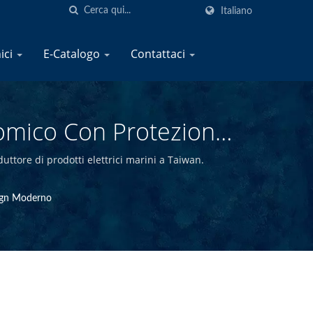
Italiano
nici
E-Catalogo
Contattaci
nomico Con Protezione
dotti Elettrici Marini |
ttore di prodotti elettrici marini a Taiwan.
sign Moderno