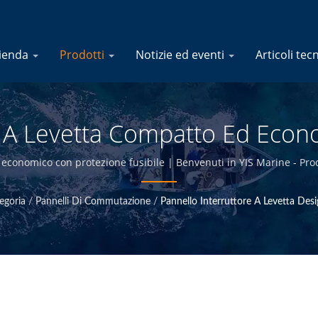
ienda
Prodotti
Notizie ed eventi
Articoli tec
e A Levetta Compatto Ed Eco
bili Marini - Produttore Di Pro
 economico con protezione fusibile | Benvenuti in YIS Marine - Produ
YIS Marine
egoria
/
Pannelli Di Commutazione
/
Pannello Interruttore A Levetta De