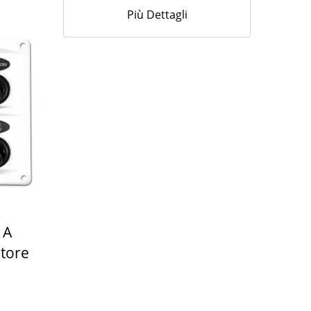
Più Dettagli
 A
atore
a