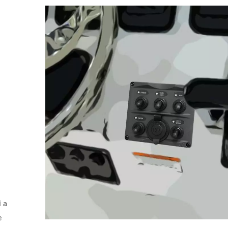
i a
e