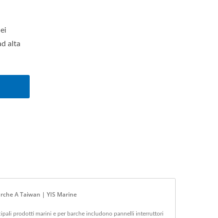
ei
ad alta
arche A Taiwan | YIS Marine
cipali prodotti marini e per barche includono pannelli interruttori