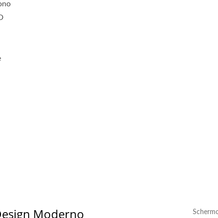
sono
ED
e
 Design Moderno
Schermo