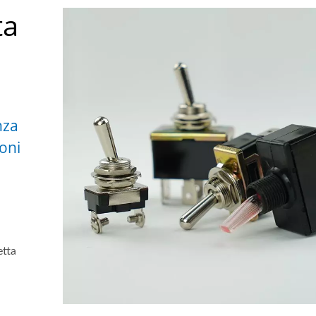
ta
nza
oni
etta