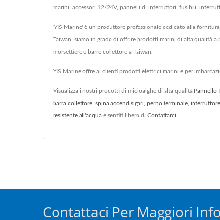
marini, accessori 12/24V, pannelli di interruttori, fusibili, interru
'YIS Marine' è un produttore professionale dedicato alla fornitura 
Taiwan, siamo in grado di offrire prodotti marini di alta qualità a 
morsettiere e barre collettore a Taiwan.
YIS Marine offre ai clienti prodotti elettrici marini e per imbarca
Visualizza i nostri prodotti di microalghe di alta qualità
Pannello I
barra collettore
,
spina accendisigari
,
perno terminale
,
interruttor
resistente all'acqua
e sentiti libero di
Contattarci
.
Contattaci Per Maggiori Inf