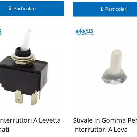
Serie Di Prese USB
Serie Di Interruttori Prin
Particolari
Particolari
Per Batterie
Interruttori A Levetta
Stivale In Gomma Pe
nati
Interruttori A Leva