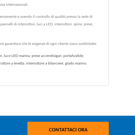
ezza internazionali.
ternamente e avendo il controllo di qualità presso la sede di
nnelli di interruttori, luci a LED, interruttori, spine, prese,
ine garantisce che le esigenze di ogni cliente siano soddisfatte.
ri
,
luce LED marina
,
prese accendisigari
,
portafusibile
,
ruttore a levetta
,
interruttore a bilanciere
,
grado marino
,
CONTATTACI ORA