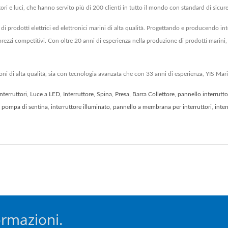
ttori e luci, che hanno servito più di 200 clienti in tutto il mondo con standard di sicur
di prodotti elettrici ed elettronici marini di alta qualità. Progettando e producendo in
prezzi competitivi. Con oltre 20 anni di esperienza nella produzione di prodotti marini, pa
zioni di alta qualità, sia con tecnologia avanzata che con 33 anni di esperienza, YIS Mar
nterruttori
,
Luce a LED
,
Interruttore
,
Spina
,
Presa
,
Barra Collettore
,
pannello interrutto
e pompa di sentina
,
interruttore illuminato
,
pannello a membrana per interruttori
,
inter
ormazioni.