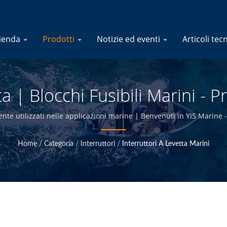
ienda
Prodotti
Notizie ed eventi
Articoli tec
a | Blocchi Fusibili Marini - 
Elettrici Marini | YIS Marine
nte utilizzati nelle applicazioni marine | Benvenuti in YIS Marine -
Home
/
Categoria
/
Interruttori
/
Interruttori A Levetta Marini