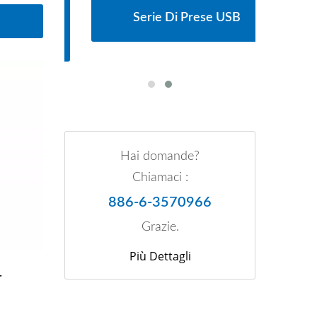
cipali
Serie Di Prese USB
Serie
Hai domande?
Chiamaci :
886-6-3570966
Grazie.
Più Dettagli
r