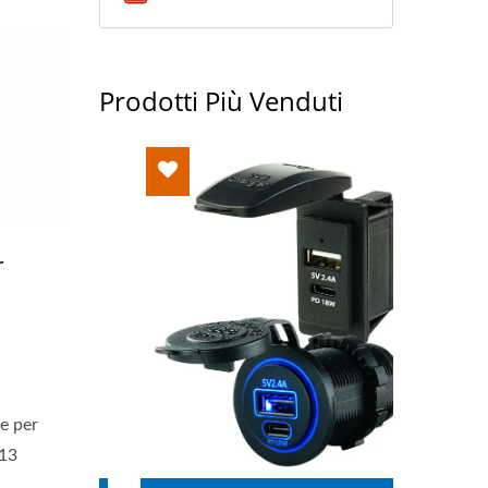
Prodotti Più Venduti
r
n
e per
-13