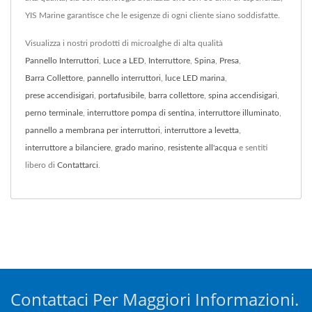
YIS Marine garantisce che le esigenze di ogni cliente siano soddisfatte.
Visualizza i nostri prodotti di microalghe di alta qualità
Pannello Interruttori
,
Luce a LED
,
Interruttore
,
Spina
,
Presa
,
Barra Collettore
,
pannello interruttori
,
luce LED marina
,
prese accendisigari
,
portafusibile
,
barra collettore
,
spina accendisigari
,
perno terminale
,
interruttore pompa di sentina
,
interruttore illuminato
,
pannello a membrana per interruttori
,
interruttore a levetta
,
interruttore a bilanciere
,
grado marino
,
resistente all'acqua
e sentiti
libero di
Contattarci
.
Contattaci Per Maggiori Informazioni.