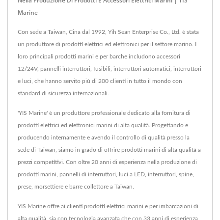
Nella Produzione Di Prodotti E Accessori Elettrici Marini | YIS
Marine
Con sede a Taiwan, Cina dal 1992, Yih Sean Enterprise Co., Ltd. è stata
un produttore di prodotti elettrici ed elettronici per il settore marino. I
loro principali prodotti marini e per barche includono accessori
12/24V, pannelli interruttori, fusibili, interruttori automatici, interruttori
e luci, che hanno servito più di 200 clienti in tutto il mondo con
standard di sicurezza internazionali.
'YIS Marine' è un produttore professionale dedicato alla fornitura di
prodotti elettrici ed elettronici marini di alta qualità. Progettando e
producendo internamente e avendo il controllo di qualità presso la
sede di Taiwan, siamo in grado di offrire prodotti marini di alta qualità a
prezzi competitivi. Con oltre 20 anni di esperienza nella produzione di
prodotti marini, pannelli di interruttori, luci a LED, interruttori, spine,
prese, morsettiere e barre collettore a Taiwan.
YIS Marine offre ai clienti prodotti elettrici marini e per imbarcazioni di
alta qualità, sia con tecnologia avanzata che con 33 anni di esperienza,