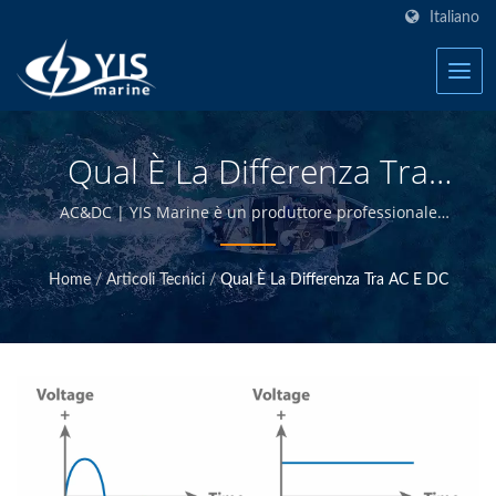
Italiano
Qual È La Differenza Tra
AC E DC | Pannelli
AC&DC | YIS Marine è un produttore professionale
impegnato a fornire prodotti elettrici ed elettronici
Interruttori Marini, Fusibili,
marini di alta qualità. Progettando e producendo
Home
/
Articoli Tecnici
/
Qual È La Differenza Tra AC E DC
internamente e avendo il controllo di qualità presso la
Interruttori Automatici
sede di Taiwan, siamo in grado di offrire prodotti
Produttore | YIS Marine
marini di alta qualità a prezzi competitivi.