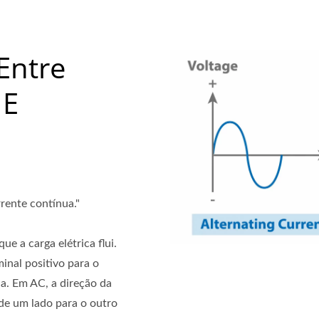
Entre
 E
rrente contínua."
ue a carga elétrica flui.
minal positivo para o
ia. Em AC, a direção da
 de um lado para o outro