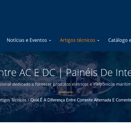
Notícias e Eventos
Artigos técnicos
Catálogo 
ntre AC E DC | Painéis De Int
s, Disjuntores Fabricante | YI
ional dedicado a fornecer produtos elétricos e eletrônicos marítimo
 na sede de Taiwan, somos capazes de oferecer produtos marítimos
rtigos Técnicos
/
Qual É A Diferença Entre Corrente Alternada E Corrent