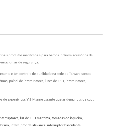
cipais produtos marítimos e para barcos incluem acessórios de
ternacionais de segurança.
ernamente e ter controle de qualidade na sede de Taiwan, somos
os, painel de interruptores, luzes de LED, interruptores,
os de experiência, YIS Marine garante que as demandas de cada
interruptores
,
luz de LED marítima
,
tomadas de isqueiro
,
mbrana
,
interruptor de alavanca
,
interruptor basculante
,