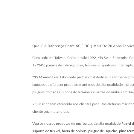
Qual É A Diferença Entre AC E DC | Mais De 20 Anos Fabric
Com sede em Taiwan, China desde 1992, Yih Sean Enterprise Co., 
12/24V, painéis de interruptores, fusíveis, disjuntores, interru
'YIS Marine' é um fabricante profissional dedicado a fornecer pro
capazes de oferecer produtos marítimos de alta qualidade a preço
plugues, tomadas, blocos de terminais e barras de ônibus em Tai
YIS Marine tem oferecido aos clientes produtos elétricos marin
cliente sejam atendidas.
Veja os nossos produtos de microalgas de alta qualidade
Painel d
suporte de fusível
,
barra de ônibus
,
plugue de isqueiro
,
pino term