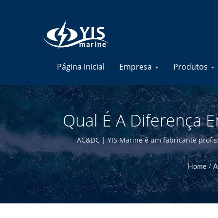
Página inicial
Empresa
Produtos
Qual É A Diferença E
Fusívei
AC&DC | YIS Marine é um fabricante profiss
internamente e ter controle de qualidade
Home
/
A