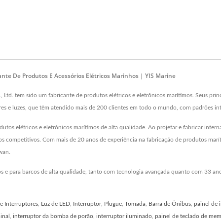
ante De Produtos E Acessórios Elétricos Marinhos | YIS Marine
Ltd. tem sido um fabricante de produtos elétricos e eletrônicos marítimos. Seus prin
ptores e luzes, que têm atendido mais de 200 clientes em todo o mundo, com padrões in
dutos elétricos e eletrônicos marítimos de alta qualidade. Ao projetar e fabricar int
s competitivos. Com mais de 20 anos de experiência na fabricação de produtos marítim
wan.
hos e para barcos de alta qualidade, tanto com tecnologia avançada quanto com 33 an
e Interruptores
,
Luz de LED
,
Interruptor
,
Plugue
,
Tomada
,
Barra de Ônibus
,
painel de 
inal
,
interruptor da bomba de porão
,
interruptor iluminado
,
painel de teclado de me