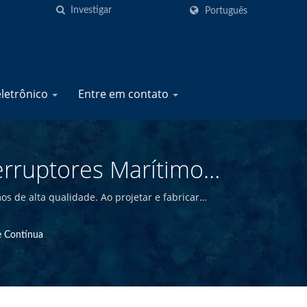
Português
eletrônico
Entre em contato
erruptores Marítimos,
S Marine
s de alta qualidade. Ao projetar e fabricar
 de alta qualidade a preços competitivos.
e Contínua