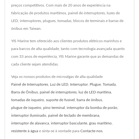
preços competitivos. Com mais de 20 anos de experiência na
fabricação de produtos marítimos, painel de interruptores, luzes de
LED, interruptores, plugues, tomadas, blocos de terminais e barras de
ônibus em Taiwan.
YIS Marine tem oferecido aos clientes produtos elétricos marinhos e
para barcos de alta qualidade, tanto com tecnologia avançada quanto
com 33 anos de experiência, YIS Marine garante que as demandas de
cada cliente sejam atendidas.
Veja os nossos produtos de microalgas de alta qualidade
Painel de Interruptores
,
Luz de LED
,
Interruptor
,
Plugue
,
Tomada
,
Barra de Ônibus
,
painel de interruptores
,
luz de LED marítima
,
tomadas de isqueiro
,
suporte de fusível
,
barra de ônibus
,
plugue de isqueiro
,
pino terminal
,
interruptor da bomba de porão
,
interruptor iluminado
,
painel de teclado de membrana
,
interruptor de alavanca
,
interruptor basculante
,
grau marítimo
,
resistente à água
e sinta-se à vontade para
Contacte-nos
.