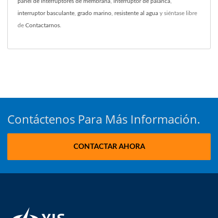
panel de interruptores de membrana
,
interruptor de palanca
,
interruptor basculante
,
grado marino
,
resistente al agua
y siéntase libre
de
Contactarnos
.
Contáctenos Para Más Información.
CONTACTAR AHORA