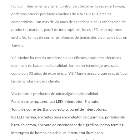
fabricar internamente y tener control de calidad en la sede de Taiwán,
podemos ofrecer productos marinos de alta calidad a precios
competitivos. Con más de 20 años de experiencia en la fabricación de
productos marinos, panel de interruptores, luces LED, interruptores,
enchufes, tomas de corriente, bloques de terminales y barras de bus en
Taiwán.
YIS Marine ha estado ofreciendo a los clientes productos eléctricos
marinos y de barco de alta calidad, tanto con tecnología avanzada
como con 33 años de experiencia, YIS Marine asegura que se satisfagan
las demandas de cada cliente.
Vea nuestros productos de microalgas de alta calidad
Panel de interruptores
,
Luz LED
,
Interruptor
,
Enchufe
,
Toma de corriente
,
Barra colectora
,
panel de interruptores
,
luz LED marina
,
enchufes para encendedor de cigarrillos
,
portafusible
,
barra colectora
,
enchufe de encendedor de cigarrillos
,
perno terminal
,
interruptor de bomba de achique
,
interruptor iluminado
,