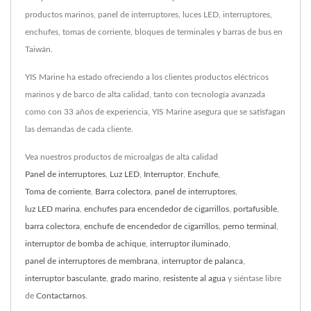
productos marinos, panel de interruptores, luces LED, interruptores,
enchufes, tomas de corriente, bloques de terminales y barras de bus en
Taiwán.
YIS Marine ha estado ofreciendo a los clientes productos eléctricos
marinos y de barco de alta calidad, tanto con tecnología avanzada
como con 33 años de experiencia, YIS Marine asegura que se satisfagan
las demandas de cada cliente.
Vea nuestros productos de microalgas de alta calidad
Panel de interruptores
,
Luz LED
,
Interruptor
,
Enchufe
,
Toma de corriente
,
Barra colectora
,
panel de interruptores
,
luz LED marina
,
enchufes para encendedor de cigarrillos
,
portafusible
,
barra colectora
,
enchufe de encendedor de cigarrillos
,
perno terminal
,
interruptor de bomba de achique
,
interruptor iluminado
,
panel de interruptores de membrana
,
interruptor de palanca
,
interruptor basculante
,
grado marino
,
resistente al agua
y siéntase libre
de
Contactarnos
.