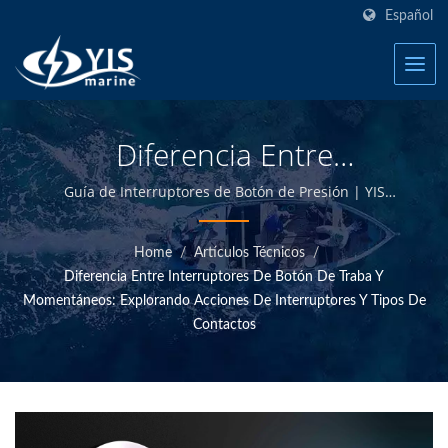
Español
Diferencia Entre
Interruptores De Botón De
Guía de Interruptores de Botón de Presión | YIS
Marine es un fabricante profesional dedicado a
Enclavamiento Y
proporcionar productos marinos eléctricos y
Home
/
Artículos Técnicos
/
Momentáneos: Explorando
electrónicos de alta calidad. Al diseñar y fabricar
Diferencia Entre Interruptores De Botón De Traba Y
internamente y tener control de calidad en la sede de
Momentáneos: Explorando Acciones De Interruptores Y Tipos De
Acciones De Interruptores
Taiwán, podemos ofrecer productos marinos de alta
Contactos
calidad a precios competitivos.
Y Tipos De Contacto |
Fabricante De Paneles De
Interruptores De Palanca