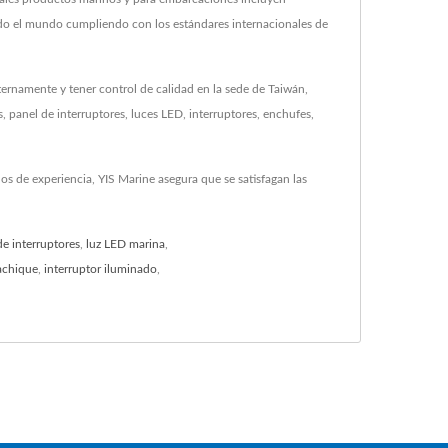
 todo el mundo cumpliendo con los estándares internacionales de
nternamente y tener control de calidad en la sede de Taiwán,
panel de interruptores, luces LED, interruptores, enchufes,
os de experiencia, YIS Marine asegura que se satisfagan las
de interruptores
,
luz LED marina
,
achique
,
interruptor iluminado
,