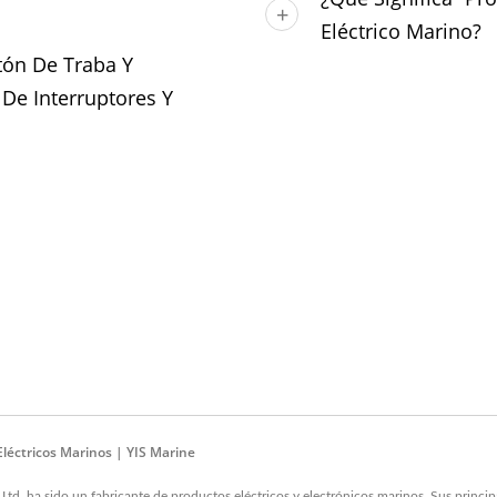
Eléctrico Marino?
tón De Traba Y
De Interruptores Y
léctricos Marinos | YIS Marine
Ltd. ha sido un fabricante de productos eléctricos y electrónicos marinos. Sus princ