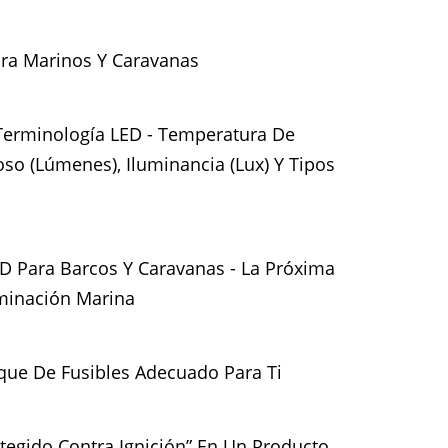
ara Marinos Y Caravanas
 Terminología LED - Temperatura De
oso (Lúmenes), Iluminancia (Lux) Y Tipos
ED Para Barcos Y Caravanas - La Próxima
minación Marina
que De Fusibles Adecuado Para Ti
otegido Contra Ignición” En Un Producto