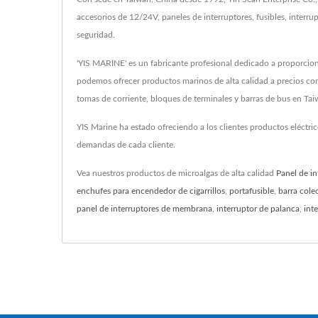
accesorios de 12/24V, paneles de interruptores, fusibles, interr
seguridad.
'YIS MARINE' es un fabricante profesional dedicado a proporcionar
podemos ofrecer productos marinos de alta calidad a precios com
tomas de corriente, bloques de terminales y barras de bus en Tai
YIS Marine ha estado ofreciendo a los clientes productos eléctri
demandas de cada cliente.
Vea nuestros productos de microalgas de alta calidad
Panel de in
enchufes para encendedor de cigarrillos
,
portafusible
,
barra cole
panel de interruptores de membrana
,
interruptor de palanca
,
int