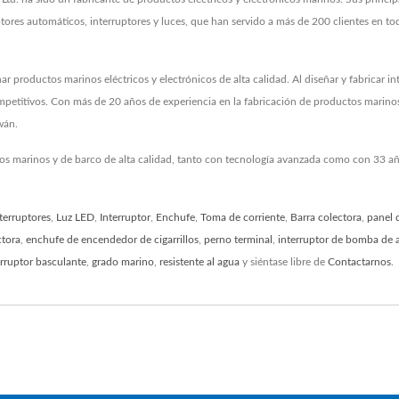
uptores automáticos, interruptores y luces, que han servido a más de 200 clientes en
 productos marinos eléctricos y electrónicos de alta calidad. Al diseñar y fabricar i
petitivos. Con más de 20 años de experiencia en la fabricación de productos marinos, 
wán.
cos marinos y de barco de alta calidad, tanto con tecnología avanzada como con 33 añ
terruptores
,
Luz LED
,
Interruptor
,
Enchufe
,
Toma de corriente
,
Barra colectora
,
panel 
ctora
,
enchufe de encendedor de cigarrillos
,
perno terminal
,
interruptor de bomba de 
erruptor basculante
,
grado marino
,
resistente al agua
y siéntase libre de
Contactarnos
.