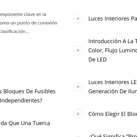
componente clave en la
Luces Interiores P
 como un punto de conexión
lasificación...
Introducción A La
Color, Flujo Lumin
De LED
Luces Interiores L
os Bloques De Fusibles
Generación De Ilu
 Independientes?
Cómo Elegir El Blo
ida Que Una Tuerca
¿Qué Significa “Pr