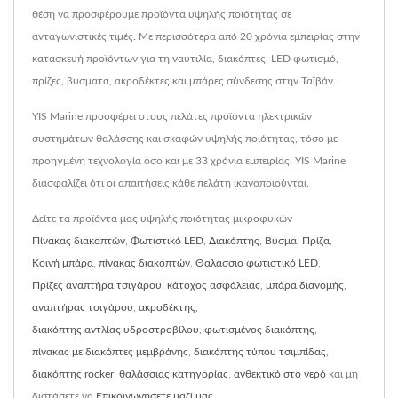
θέση να προσφέρουμε προϊόντα υψηλής ποιότητας σε
ανταγωνιστικές τιμές. Με περισσότερα από 20 χρόνια εμπειρίας στην
κατασκευή προϊόντων για τη ναυτιλία, διακόπτες, LED φωτισμό,
πρίζες, βύσματα, ακροδέκτες και μπάρες σύνδεσης στην Ταϊβάν.
YIS Marine προσφέρει στους πελάτες προϊόντα ηλεκτρικών
συστημάτων θαλάσσης και σκαφών υψηλής ποιότητας, τόσο με
προηγμένη τεχνολογία όσο και με 33 χρόνια εμπειρίας, YIS Marine
διασφαλίζει ότι οι απαιτήσεις κάθε πελάτη ικανοποιούνται.
Δείτε τα προϊόντα μας υψηλής ποιότητας μικροφυκών
Πίνακας διακοπτών
,
Φωτιστικό LED
,
Διακόπτης
,
Βύσμα
,
Πρίζα
,
Κοινή μπάρα
,
πίνακας διακοπτών
,
Θαλάσσιο φωτιστικό LED
,
Πρίζες αναπτήρα τσιγάρου
,
κάτοχος ασφάλειας
,
μπάρα διανομής
,
αναπτήρας τσιγάρου
,
ακροδέκτης
,
διακόπτης αντλίας υδροστροβίλου
,
φωτισμένος διακόπτης
,
πίνακας με διακόπτες μεμβράνης
,
διακόπτης τύπου τσιμπίδας
,
διακόπτης rocker
,
θαλάσσιας κατηγορίας
,
ανθεκτικό στο νερό
και μη
διστάσετε να
Επικοινωνήσετε μαζί μας
.