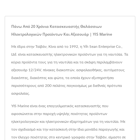
Πάνω Από 20 Χρόνια Κατασκευαστής Θαλάσσιων
Ηλεκτρολογικών Προϊόντων Και Αξεσουάρ | YIS Marine
Με έδρα στην Ταϊβάν, Κίνα από το 1992, η Yih Sean Enterprise Co.,
Ltd. είναι κατασκευαστής ηλεκτρονικών προϊόντων για τη ναυτιλία. Τα
κύρια προϊόντα τους για τη ναυτιλία και τα σκάφη περιλαμβάνουν
αξεσουάρ 12/24V, πίνακες διακοπτών, ασφαλειοθήκες, αυτόματους
διακόπτες, διακόπτες και φώτα, τα οποία έχουν εξυπηρετήσει
περισσότερους από 200 πελάτες παγκοσμίως με διεθνείς πρότυπα
ασφαλείας.
YIS Marine είναι ένας επαγγελματικός κατασκευαστής που
αφοσιώνεται στην παροχή υψηλής ποιότητας προϊόντων
ηλεκτρολογικών και ηλεκτρονικών εξαρτημάτων για τη ναυτιλία. Με
τον σχεδιασμό και την κατασκευή στην ίδια μονάδα παραγωγής και
τον έλεγχο ποιότητας στο κεντρικό γραφείο στην Ταϊβάν, είμαστε σε