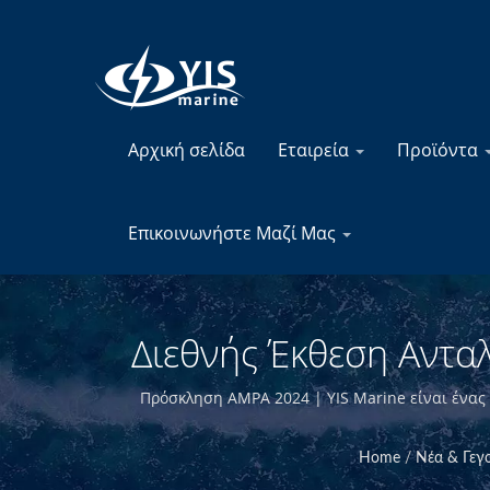
Αρχική σελίδα
Εταιρεία
Προϊόντα
Επικοινωνήστε Μαζί Μας
Διεθνής Έκθεση Αντα
Κατασκευαστής Πιν
Πρόσκληση AMPA 2024 | YIS Marine είναι ένα
ηλεκτρονικών εξαρτημάτων για τη ναυτιλία. Μ
είμαστε σε θέση ν
Home
/
Νέα & Γεγ