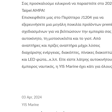
Σας προσκαλούμε ειλικρινά να παραστείτε στο 20
Taipei AMPA!
Επισκεφθείτε μας στο Περίπτερο J1204 για να
εξερευνήσετε μια μεγάλη ποικιλία προϊόντων prem
σχεδιασμένων για να βελτιώσουν την εμπειρία σας
αυτοκίνητο, τη μοτοσυκλέτα και το γιοτ. Από
αναπτήρες και πρίζες αναπτήρα μέχρι λύσεις
Σειρά Κεντρικών Διακοπτών
Σει
διαχείρισης ενέργειας, διακόπτες, πίνακες διακοπτ
Μπαταρίας
και LED φώτα...κ.λπ. Είτε είστε λάτρης αυτοκινήτου
έμπειρος ναυτικός, η YIS Marine έχει κάτι για όλους
03 Apr, 2024
YIS Marine