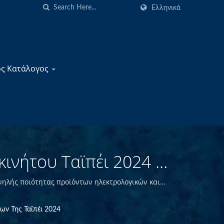
Ελληνικά
ός Κατάλογος
ινήτου Ταϊπέι 2024 |
φαλειών, Διακοπτών
ηλής ποιότητας προϊόντων ηλεκτρολογικών και
 ποιότητας στο κεντρικό γραφείο στην Ταϊβάν,
αγωνιστικές τιμές.
ων Της Ταϊπέι 2024