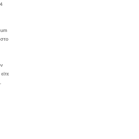
24
ium
 στο
ρά Υποδοχών Φορτιστή
Σειρά Κεντρικών Διακ
ών
USB
Μπαταρίας
 είτε
.