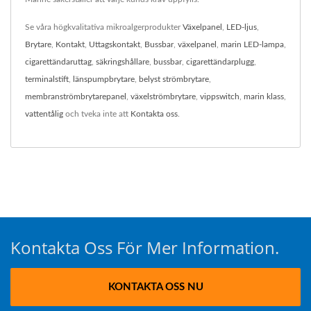
Se våra högkvalitativa mikroalgerprodukter
Växelpanel
,
LED-ljus
,
Brytare
,
Kontakt
,
Uttagskontakt
,
Bussbar
,
växelpanel
,
marin LED-lampa
,
cigarettändaruttag
,
säkringshållare
,
bussbar
,
cigarettändarplugg
,
terminalstift
,
länspumpbrytare
,
belyst strömbrytare
,
membranströmbrytarepanel
,
växelströmbrytare
,
vippswitch
,
marin klass
,
vattentålig
och tveka inte att
Kontakta oss
.
Kontakta Oss För Mer Information.
KONTAKTA OSS NU