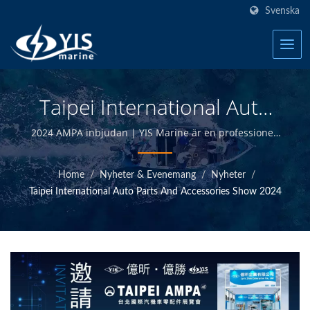
Svenska
Taipei International Auto
Parts And Accessories
2024 AMPA inbjudan | YIS Marine är en professionell
tillverkare som ägnar sig åt att tillhandahålla
Show 2024 | Tillverkare Av
högkvalitativa marina elektriska och elektroniska
Home
/
Nyheter & Evenemang
/
Nyheter
/
produkter. Genom att designa och tillverka internt och
Marina Växelpaneler,
Taipei International Auto Parts And Accessories Show 2024
ha kvalitetskontroll vid huvudkontoret i Taiwan kan vi
Säkringar, Och
erbjuda högkvalitativa marina produkter till
konkurrenskraftiga priser.
Strömbrytare | YIS Marine