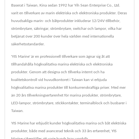
Baserat i Taiwan, Kina sedan 1992 har Yih Sean Enterprise Co., Ltd.
varit en tillverkare av marin elektriska och elektroniska produkter. Deras
huvudsakliga marin- och båtprodukter inkluderar 12/24V-tillbehör,
strömbrytare, säkringar, strömbrytare, switchar och lampor, vilka har
betjänat över 200 kunder över hela världen med internationella
säkerhetsstandarder.
'YIS Marine' är en professionell tillverkare som ägnar sig åt att
tillhandahålla högkvalitativa marina elektriska och elektroniska
produkter. Genom att designa och tillverka internt och ha
kvalitetskontroll vid huvudkontoret i Taiwan kan vi erbjuda
högkvalitativa marina produkter till konkurrenskraftiga priser. Med mer
än 20 års tillverkningserfarenhet för marina produkter, strömbrytare,
LED-lampor, strömbrytare, stickkontakter, terminalblock och busbarer i
Taiwan.
YIS Marine har erbjudit kunder högkvalitativa marina och båt elektriska
produkter, både med avancerad teknik och 33 års erfarenhet, YIS
Marine säkerställer att varje kunds krav uppfylls.