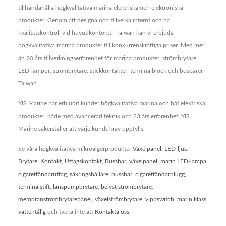
tillhandahålla högkvalitativa marina elektriska och elektroniska
produkter. Genom att designa och tillverka internt och ha
kvalitetskontroll vid huvudkontoret i Taiwan kan vi erbjuda
högkvalitativa marina produkter till konkurrenskraftiga priser. Med mer
än 20 års tillverkningserfarenhet för marina produkter, strömbrytare,
LED-lampor, strömbrytare, stickkontakter, terminalblock och busbarer i
Taiwan.
YIS Marine har erbjudit kunder högkvalitativa marina och båt elektriska
produkter, både med avancerad teknik och 33 års erfarenhet, YIS
Marine säkerställer att varje kunds krav uppfylls.
Se våra högkvalitativa mikroalgerprodukter
Växelpanel
,
LED-ljus
,
Brytare
,
Kontakt
,
Uttagskontakt
,
Bussbar
,
växelpanel
,
marin LED-lampa
,
cigarettändaruttag
,
säkringshållare
,
bussbar
,
cigarettändarplugg
,
terminalstift
,
länspumpbrytare
,
belyst strömbrytare
,
membranströmbrytarepanel
,
växelströmbrytare
,
vippswitch
,
marin klass
,
vattentålig
och tveka inte att
Kontakta oss
.