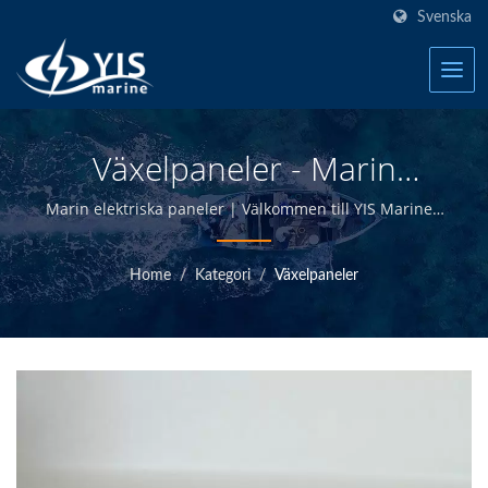
Svenska
Växelpaneler - Marin
Elektriska Paneler | Marin
Marin elektriska paneler | Välkommen till YIS Marine -
Tillverkare av marin elektriska produkter i Taiwan.
Säkringsblock - Tillverkare
Home
/
Kategori
/
Växelpaneler
Av Marin Elektriska
Produkter | YIS Marine