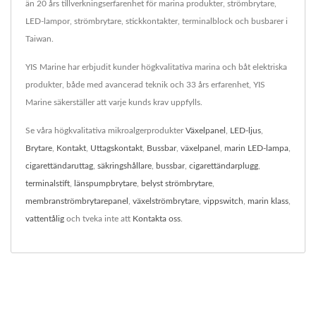
än 20 års tillverkningserfarenhet för marina produkter, strömbrytare,
LED-lampor, strömbrytare, stickkontakter, terminalblock och busbarer i
Taiwan.
YIS Marine har erbjudit kunder högkvalitativa marina och båt elektriska
produkter, både med avancerad teknik och 33 års erfarenhet, YIS
Marine säkerställer att varje kunds krav uppfylls.
Se våra högkvalitativa mikroalgerprodukter
Växelpanel
,
LED-ljus
,
Brytare
,
Kontakt
,
Uttagskontakt
,
Bussbar
,
växelpanel
,
marin LED-lampa
,
cigarettändaruttag
,
säkringshållare
,
bussbar
,
cigarettändarplugg
,
terminalstift
,
länspumpbrytare
,
belyst strömbrytare
,
membranströmbrytarepanel
,
växelströmbrytare
,
vippswitch
,
marin klass
,
vattentålig
och tveka inte att
Kontakta oss
.