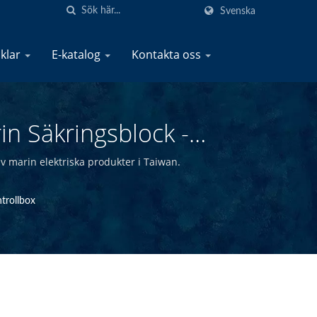
Svenska
iklar
E-katalog
Kontakta oss
n Säkringsblock -
 | YIS Marine
av marin elektriska produkter i Taiwan.
trollbox