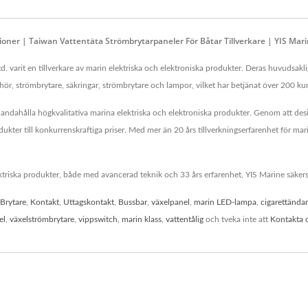
tioner | Taiwan Vattentäta Strömbrytarpaneler För Båtar Tillverkare | YIS Mar
d. varit en tillverkare av marin elektriska och elektroniska produkter. Deras huvudsak
r, strömbrytare, säkringar, strömbrytare och lampor, vilket har betjänat över 200 kun
illhandahålla högkvalitativa marina elektriska och elektroniska produkter. Genom att desi
ukter till konkurrenskraftiga priser. Med mer än 20 års tillverkningserfarenhet för ma
triska produkter, både med avancerad teknik och 33 års erfarenhet, YIS Marine säkerstä
Brytare
,
Kontakt
,
Uttagskontakt
,
Bussbar
,
växelpanel
,
marin LED-lampa
,
cigarettända
el
,
växelströmbrytare
,
vippswitch
,
marin klass
,
vattentålig
och tveka inte att
Kontakta 