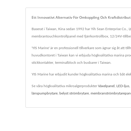
Ett Innovativt Alternativ För Omkoppling Och Kraftdistribu
Baserat i Taiwan, Kina sedan 1992 har Yih Sean Enterprise Co., Lt
membrantouchkontrollpanel med fjärrkontrollbox, 12/24V-tillbehö
'YIS Marine' är en professionell tillverkare som ägnar sig åt att t
huvudkontoret i Taiwan kan vi erbjuda högkvalitativa marina prod
stickkontakter, terminalblock och busbarer i Taiwan.
YIS Marine har erbjudit kunder högkvalitativa marina och båt elek
Se våra högkvalitativa mikroalgerprodukter
Växelpanel
,
LED-ljus
,
länspumpbrytare
,
belyst strömbrytare
,
membranströmbrytarepan