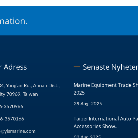
mation.
r Adress
Senaste Nyhete
Marine Equipment Trade S
4, Yong’an Rd., Annan Dist.,
2025
ity 70969, Taiwan
28 Aug, 2025
6-3570966
Taipei International Auto P
-6-3570166
Accessories Show...
s@yismarine.com
02 Apr, 2025