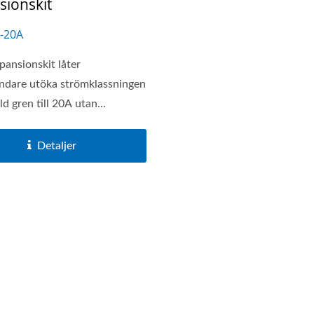
sionskit
B-Laddare Uttagsserie
Huvudbatteribrytare S
-20A
pansionskit låter
ndare utöka strömklassningen
ld gren till 20A utan...
Detaljer