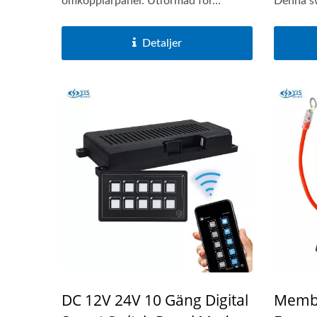
omkopplarpanel. Utformad för...
Denna sw
Detaljer
DC 12V 24V 10 Gäng Digital
Membr