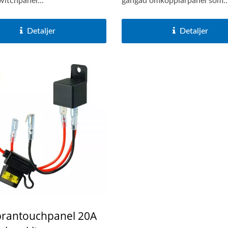
itchpanel...
gängad omkopplarpanel som
integrerar...
Detaljer
Detaljer
antouchpanel 20A