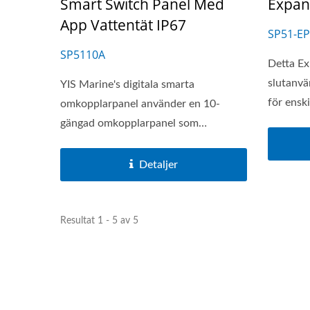
Smart Switch Panel Med
Expan
App Vattentät IP67
Huvudbatteribrytare Serie
US
SP51-EP
SP5110A
Detta Ex
slutanvä
YIS Marine's digitala smarta
för enski
omkopplarpanel använder en 10-
gängad omkopplarpanel som
integrerar...
Detaljer
Resultat 1 - 5 av 5