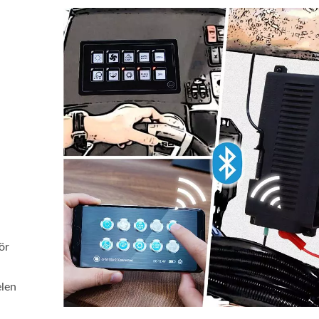
ör
elen