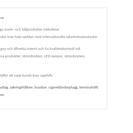
ine
liga marin- och båtprodukter inkluderar
der över hela världen med internationella säkerhetsstandarder.
gna och tillverka internt och ha kvalitetskontroll vid
rina produkter, strömbrytare, LED-lampor, strömbrytare,
ller att varje kunds krav uppfylls.
ruttag
,
säkringshållare
,
bussbar
,
cigarettändarplugg
,
terminalstift
,
oss
.