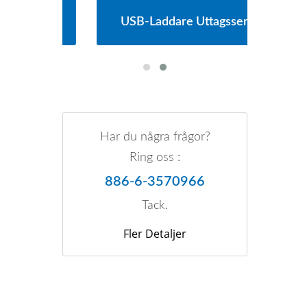
erie
USB-Laddare Uttagsserie
Huv
Har du några frågor?
Ring oss :
886-6-3570966
Tack.
Fler Detaljer