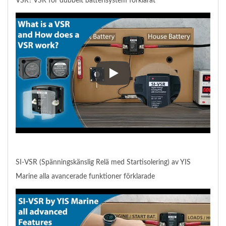
VSR? VSR för dubbelt batterisystem förklarat
Vad är en VSR Spänningskänslig 
SI-VSR (Spänningskänslig Relä med Startisolering) av YIS
Marine alla avancerade funktioner förklarade