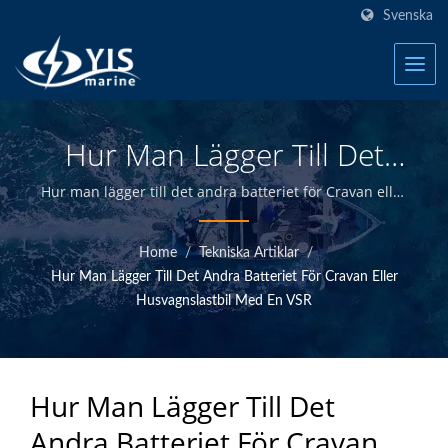
Svenska
Hur Man Lägger Till Det
Andra Batteriet För
Hur man lägger till det andra batteriet för Cravan eller
husvagnslastbil med en VSR | YIS Marine är en
Husvagn Eller Husvagns
professionell tillverkare som ägnar sig åt att
Home
/
Tekniska Artiklar
/
tillhandahålla högkvalitativa marina elektriska och
Lastbil Med En VSR |
Hur Man Lägger Till Det Andra Batteriet För Cravan Eller
elektroniska produkter. Genom att designa och
Tillverkare Av Marina
Husvagnslastbil Med En VSR
tillverka internt och ha kvalitetskontroll vid
huvudkontoret i Taiwan kan vi erbjuda högkvalitativa
Växlingspaneler, Säkringar,
marina produkter till konkurrenskraftiga priser.
Strömbrytare | YIS Marine
Hur Man Lägger Till Det
Andra Batteriet För Cravan