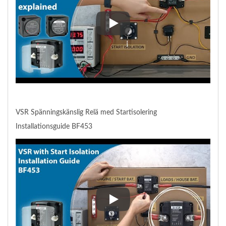
SI-VSR (Spänningskänslig Relä m
VSR Spänningskänslig Relä med Startisolering
Installationsguide BF453
VSR Spänningskänslig Relä med S