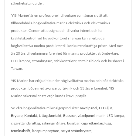
säkerhetsstandarder.
'YIS Marine' är en professionell tillverkare som ägnar sig åt att
tillhandahålla högkvalitativa marina elektriska och elektroniska
produkter. Genom att designa och tillverka internt och ha
kvalitetskontroll vid huvudkontoret i Taiwan kan vi erbjuda
högkvalitativa marina produkter till konkurrenskraftiga priser. Med mer
än 20 års tillverkningserfarenhet för marina produkter, strömbrytare,
LED-lampor, strömbrytare, stickkontakter, terminalblock och busbarer i
Taiwan.
YIS Marine har erbjudit kunder högkvalitativa marina och båt elektriska
produkter, både med avancerad teknik och 33 års erfarenhet, YIS
Marine säkerställer att varje kunds krav uppfylls.
Se våra högkvalitativa mikroalgerprodukter
Växelpanel
,
LED-ljus
,
Brytare
,
Kontakt
,
Uttagskontakt
,
Bussbar
,
växelpanel
,
marin LED-lampa
,
cigarettändaruttag
,
säkringshållare
,
bussbar
,
cigarettändarplugg
,
terminalstift
,
länspumpbrytare
,
belyst strömbrytare
,