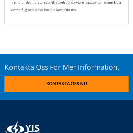
membranströmbrytarepanel
,
växelströmbrytare
,
vippswitch
,
marin klass
,
vattentålig
och tveka inte att
Kontakta oss
.
Kontakta Oss För Mer Information.
KONTAKTA OSS NU