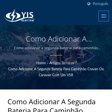
Português
Como Adicionar A
Segunda Bateria Para
Como adicionar a segunda bateria para caminhão
Cravan ou Caravan com um VSR | YIS Marine é um
Cravan Ou Caravan Truck
fabricante profissional dedicado a fornecer produtos
Home
/
Artigos Técnicos
/
elétricos e eletrônicos marítimos de alta qualidade. Ao
Com Um VSR | Painéis De
Como Adicionar A Segunda Bateria Para Caminhão Cravan Ou
projetar e fabricar internamente e ter controle de
Interruptores Marítimos,
Caravan Com Um VSR
qualidade na sede de Taiwan, somos capazes de
oferecer produtos marítimos de alta qualidade a
Fusíveis, Fabricante De
preços competitivos.
Disjuntores | YIS Marine
Como Adicionar A Segunda
Bateria Para Caminhão