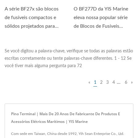
A série BF27x são blocos
O BF277D da YIS Marine
de fusíveis compactos e
eleva nossa popular série
sólidos projetados para
de Blocos de Fusíveis
circuitos de 24 horas....
ATO/ATC com um layout...
Se você digitou a palavra-chave, verifique se todas as palavras estão
escritas corretamente ou tente palavras-chave diferentes. 1 - 12 Se
você tiver mais alguma pergunta para 72
…
«
1
2
3
4
6
»
Pino Terminal | Mais De 20 Anos De Fabricante De Produtos E
Acessórios Elétricos Marítimos | YIS Marine
Com sede em Taiwan, China desde 1992, Yih Sean Enterprise Co., Ltd.