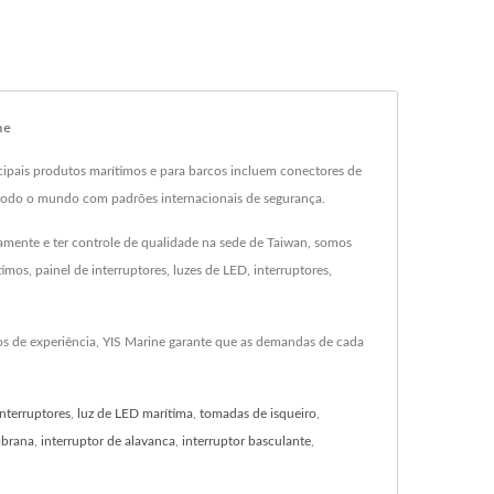
ne
ncipais produtos marítimos e para barcos incluem conectores de
em todo o mundo com padrões internacionais de segurança.
ernamente e ter controle de qualidade na sede de Taiwan, somos
os, painel de interruptores, luzes de LED, interruptores,
os de experiência, YIS Marine garante que as demandas de cada
interruptores
,
luz de LED marítima
,
tomadas de isqueiro
,
mbrana
,
interruptor de alavanca
,
interruptor basculante
,