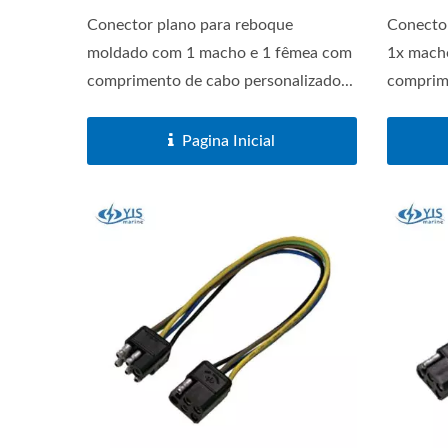
Conector plano para reboque
Conecto
moldado com 1 macho e 1 fêmea com
1x mach
comprimento de cabo personalizado...
comprime
Séries De Interruptores
S
Pagina Inicial
Principais De Bateria