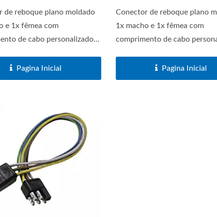
r de reboque plano moldado
Conector de reboque plano 
o e 1x fêmea com
1x macho e 1x fêmea com
nto de cabo personalizado...
comprimento de cabo personal
éries De Tomadas De
Séries De Interrupto
Pagina Inicial
Pagina Inicial
Carregador USB
Principais De Bater