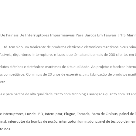
De Painéis De Interruptores Impermeáveis Para Barcos Em Taiwan | YIS Mari
Ltd. tem sido um fabricante de produtos elétricos e eletrônicos marítimos. Seus pri
fusíveis, disjuntores, interruptores e luzes, que têm atendido mais de 200 clientes 
dutos elétricos e eletrônicos marítimos de alta qualidade. Ao projetar e fabricar int
s competitivos. Com mais de 20 anos de experiência na fabricação de produtos marítim
wan.
hos e para barcos de alta qualidade, tanto com tecnologia avançada quanto com 33 an
e Interruptores
,
Luz de LED
,
Interruptor
,
Plugue
,
Tomada
,
Barra de Ônibus
,
painel de 
inal
,
interruptor da bomba de porão
,
interruptor iluminado
,
painel de teclado de me
te-nos
.