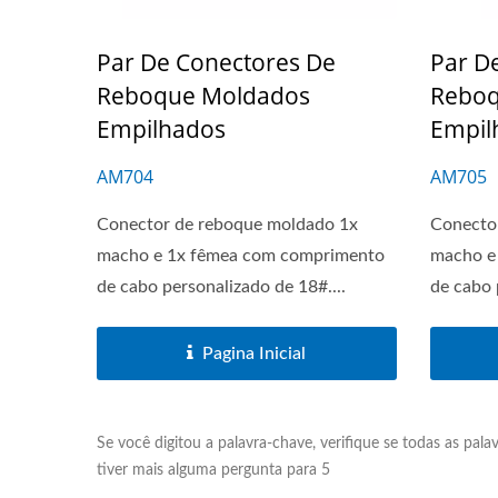
Par De Conectores De
Par D
Reboque Moldados
Reboq
Empilhados
Empil
AM704
AM705
Conector de reboque moldado 1x
Conecto
macho e 1x fêmea com comprimento
macho e
de cabo personalizado de 18#....
de cabo 
Pagina Inicial
Se você digitou a palavra-chave, verifique se todas as pala
tiver mais alguma pergunta para 5