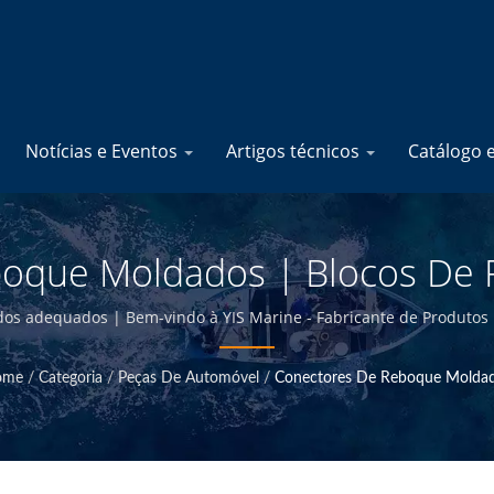
Notícias e Eventos
Artigos técnicos
Catálogo 
oque Moldados | Blocos De Fu
 Produtos Elétricos Marítimo
s adequados | Bem-vindo à YIS Marine - Fabricante de Produtos 
ome
/
Categoria
/
Peças De Automóvel
/
Conectores De Reboque Molda