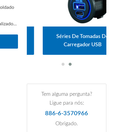
moldado
izado...
res
Séries De Tomadas De
Sé
ia
Carregador USB
Tem alguma pergunta?
Ligue para nós:
886-6-3570966
Obrigado.