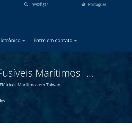
Português
eletrônico
Entre em contato
síveis Marítimos -
s | YIS Marine
Elétricos Marítimos em Taiwan.
dos