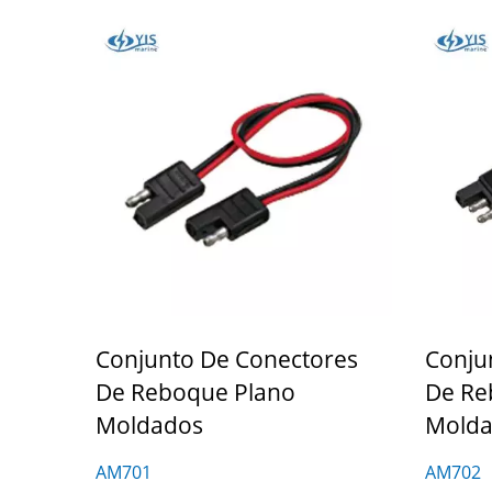
Conjunto De Conectores
Conju
De Reboque Plano
De Re
Moldados
Mold
AM701
AM702