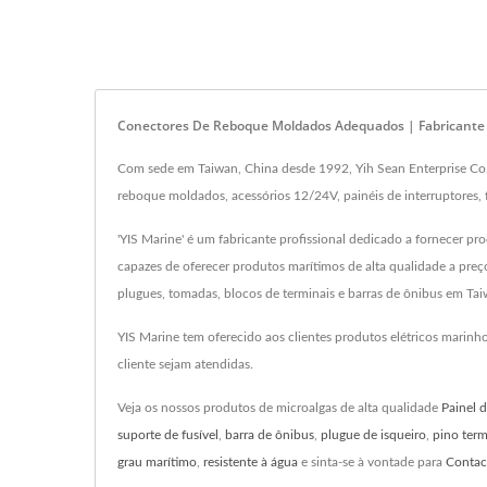
Conectores De Reboque Moldados Adequados | Fabricante 
Com sede em Taiwan, China desde 1992, Yih Sean Enterprise Co., 
reboque moldados, acessórios 12/24V, painéis de interruptores, 
'YIS Marine' é um fabricante profissional dedicado a fornecer pro
capazes de oferecer produtos marítimos de alta qualidade a preço
plugues, tomadas, blocos de terminais e barras de ônibus em Tai
YIS Marine tem oferecido aos clientes produtos elétricos marin
cliente sejam atendidas.
Veja os nossos produtos de microalgas de alta qualidade
Painel d
suporte de fusível
,
barra de ônibus
,
plugue de isqueiro
,
pino term
grau marítimo
,
resistente à água
e sinta-se à vontade para
Contac