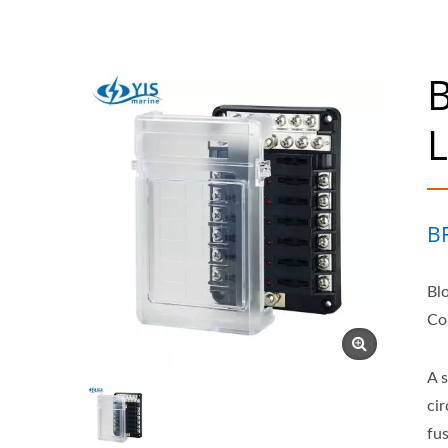
B
B
Bl
Co
A 
ci
fu