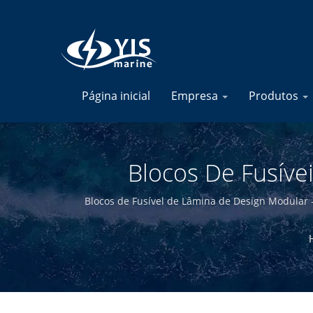
Página inicial
Empresa
Produtos
Blocos De Fusíve
Combinados | Bloco
Blocos de Fusível de Lâmina de Design Modular -
alta qualidade. Ao projetar e fabricar intername
E