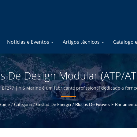
Notícias e Eventos
Artigos técnicos
Catálogo 
is De Design Modular (ATP/A
s De Fusíveis Marinhos - Fab
 BF277 | YIS Marine é um fabricante profissional dedicado a fornec
nte e ter controle de qualidade na sede de Taiwan, somos capazes
létricos Marinhos | YIS Mari
a preços competitivos.
Home
/
Categoria
/
Gestão De Energia
/
Blocos De Fusíveis E Barramento