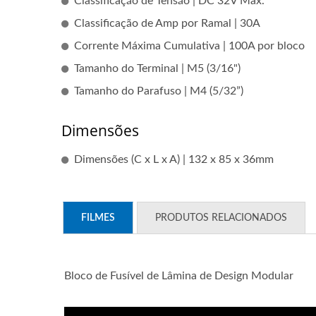
Classificação de Tensão | DC 32V Máx.
Classificação de Amp por Ramal | 30A
Corrente Máxima Cumulativa | 100A por bloco
Tamanho do Terminal | M5 (3/16")
Tamanho do Parafuso | M4 (5/32”)
Dimensões
Dimensões (C x L x A) | 132 x 85 x 36mm
FILMES
PRODUTOS RELACIONADOS
Séries De Interruptores
S
Principais De Bateria
Bloco de Fusível de Lâmina de Design Modular