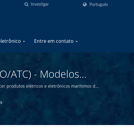
Português
eletrônico
Entre em contato
TO/ATC) - Modelos
ricante De Produtos
er produtos elétricos e eletrônicos marítimos de
 de oferecer produtos marítimos de alta qualidade
ne
s