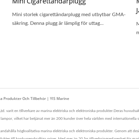
Mini Cigarettändarplugg
Mini storlek cigarettändarplugg med utbytbar GMA-
säkring. Denna plugg är lämplig för uttag...
M
m
ka Produkter Och Tillbehör | YIS Marine
td. varit en tillverkare av marina elektriska och elektroniska produkter.Deras huvuds
h lampor, vilket har betjänat mer än 200 kunder över hela världen med internationella 
illhandahålla högkvalitativa marina elektriska och elektroniska produkter. Genom att desi
ukter till konkurrenskraftiga priser. Med mer än 20 års tillverkningserfarenhet för ma