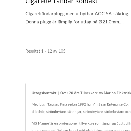
Cigarette Tändar Kontakt
Cigarettändarplugg med utbytbar AGC 5A-säkring.
Denna plugg är lämplig för uttag på Ø21.0mm....
Resultat 1 - 12 av 105
Uttagskontakt | Över 20 Års Tillverkare Av Marina Elektris
Med bas i Taiwan, Kina sedan 1992 har Yih Sean Enterprise Co., L
tillbehör, strömbrytare, säkringar, strömbrytare, strömbrytare oc
'YIS Marine' är en professionell tillverkare som ägnar sig åt att t
huvudkontoret i Taiwan kan vi erbjuda högkvalitativa marina prod