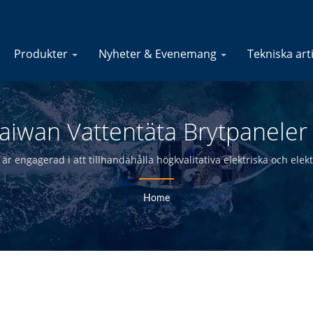
Produkter
Nyheter & Evenemang
Tekniska art
aiwan Vattentäta Brytpaneler F
YIS Marine
är engagerad i att tillhandahålla högkvalitativa elektriska och elektr
terförsäljare och båtbyggare inom den marina industrin i över 30 å
Home