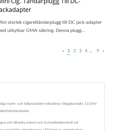
Mini Cig. Tändarplugg Till DC-
Jackadapter
ini storlek cigarettändarplugg till DC jack-adapter
ed utbytbar GMA-säkring. Denna plugg...
…
«
1
2
3
4
9
»
akliga marin- och båtprodukter inkluderar Uttagskontakt, 12/24V-
säkerhetsstandarder.
gna och tillverka internt och ha kvalitetskontroll vid
rina produkter, strömbrytare, LED-lampor, strömbrytare,