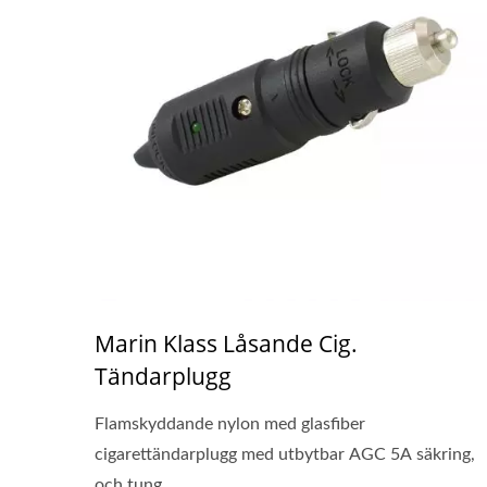
Marin Klass Låsande Cig.
Tändarplugg
Flamskyddande nylon med glasfiber
cigarettändarplugg med utbytbar AGC 5A säkring,
och tung...