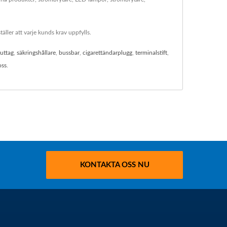
ller att varje kunds krav uppfylls.
ruttag
,
säkringshållare
,
bussbar
,
cigarettändarplugg
,
terminalstift
,
oss
.
KONTAKTA OSS NU