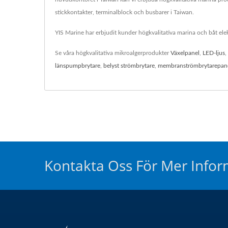
stickkontakter, terminalblock och busbarer i Taiwan.
YIS Marine har erbjudit kunder högkvalitativa marina och båt elek
Se våra högkvalitativa mikroalgerprodukter
Växelpanel
,
LED-ljus
,
länspumpbrytare
,
belyst strömbrytare
,
membranströmbrytarepan
Kontakta Oss För Mer Infor