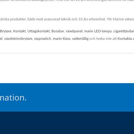
triska produkter, både med avancerad teknik och 33 års erfarenhet, YIS Marine säkerstä
Brytare
,
Kontakt
,
Uttagskontakt
,
Bussbar
,
växelpanel
,
marin LED-lampa
,
cigarettända
el
,
växelströmbrytare
,
vippswitch
,
marin klass
,
vattentålig
och tveka inte att
Kontakta 
mation.