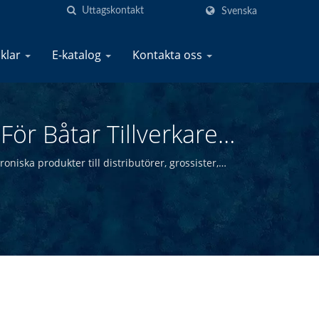
Svenska
iklar
E-katalog
Kontakta oss
ör Båtar Tillverkare |
oniska produkter till distributörer, grossister,
r.