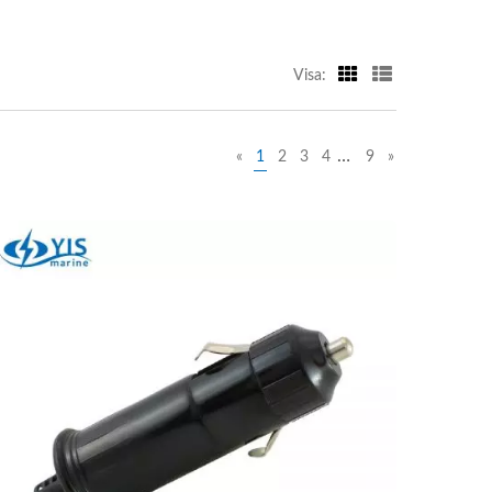
Visa:
…
«
1
2
3
4
9
»