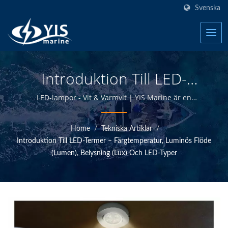
Svenska
Introduktion Till LED-
Termer – Färgtemperatur,
LED-lampor - Vit & Varmvit | YIS Marine är en
professionell tillverkare som ägnar sig åt att
Ljusflöde (Lumen),
tillhandahålla högkvalitativa marina elektriska och
Home
/
Tekniska Artiklar
/
Belysningsstyrka (Lux) Och
elektroniska produkter. Genom att designa och
Introduktion Till LED-Termer – Färgtemperatur, Luminös Flöde
tillverka internt och ha kvalitetskontroll vid
LED-Typer | Tillverkare Av
(Lumen), Belysning (Lux) Och LED-Typer
huvudkontoret i Taiwan kan vi erbjuda högkvalitativa
marina produkter till konkurrenskraftiga priser.
Marin Växelpaneler,
Säkringar, Strömbrytare |
YIS Marine