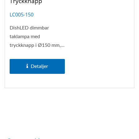
Tryckknapp
LC005-150
DishLED dimmbar
taklampa med
tryckknapp i Ø150 mm,
och linjär (icke-stegvis)
dimring möjliggör...
Detaljer