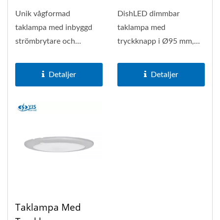
Unik vågformad
DishLED dimmbar
taklampa med inbyggd
taklampa med
strömbrytare och
tryckknapp i Ø95 mm,
justerbar ljusvinkel. Med
och linjär (icke-stegvis)
6 kvalitativa...
dimring möjliggör...
Detaljer
Detaljer
Taklampa Med