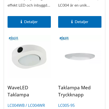
effekt LED och inbyggd
LC004 är en unik
ON/OFF-brytare,
vågformad taklampa med
justerbar...
inbyggd...
Detaljer
Detaljer
WaveLED
Taklampa Med
Taklampa
Tryckknapp
LC004WB / LC004WR
LC005-95