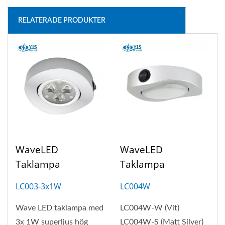
RELATERADE PRODUKTER
WaveLED
WaveLED
Taklampa
Taklampa
LC003-3x1W
LC004W
Wave LED taklampa med
LC004W-W (Vit)
3x 1W superljus hög
LC004W-S (Matt Silver)