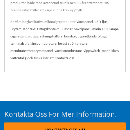
produkter, både med avancerad teknik och 33 års erfarenhet, YIS
Marine säkerställer att varje kunds krav uppfylls.
Se våra högkvalitativa mikroalgerprodukter
Växelpanel
,
LED-ljus
,
Brytare
,
Kontakt
,
Uttagskontakt
,
Bussbar
,
växelpanel
,
marin LED-lampa
,
cigarettändaruttag
,
säkringshållare
,
bussbar
,
cigarettändarplugg
,
terminalstift
,
länspumpbrytare
,
belyst strömbrytare
,
membranströmbrytarepanel
,
växelströmbrytare
,
vippswitch
,
marin klass
,
vattentålig
och tveka inte att
Kontakta oss
.
Kontakta Oss För Mer Information.