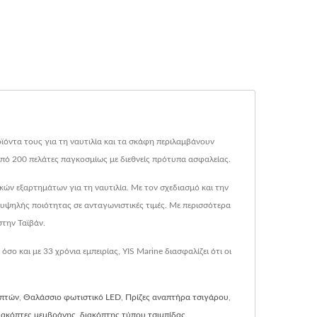
ροϊόντα τους για τη ναυτιλία και τα σκάφη περιλαμβάνουν
από 200 πελάτες παγκοσμίως με διεθνείς πρότυπα ασφαλείας.
ών εξαρτημάτων για τη ναυτιλία. Με τον σχεδιασμό και την
 υψηλής ποιότητας σε ανταγωνιστικές τιμές. Με περισσότερα
στην Ταϊβάν.
και με 33 χρόνια εμπειρίας, YIS Marine διασφαλίζει ότι οι
οπτών
,
Θαλάσσιο φωτιστικό LED
,
Πρίζες αναπτήρα τσιγάρου
,
διακόπτες μεμβράνης
,
διακόπτης τύπου τσιμπίδας
,