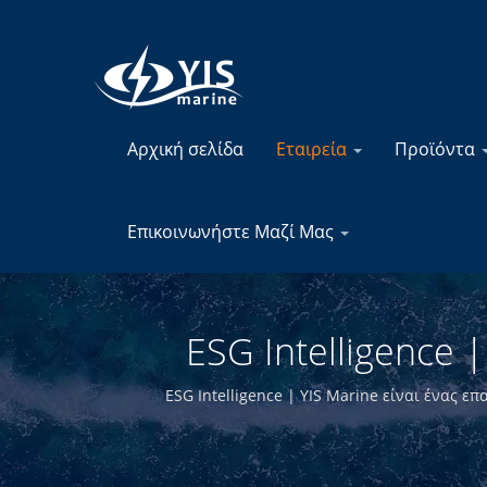
Αρχική σελίδα
Εταιρεία
Προϊόντα
Επικοινωνήστε Μαζί Μας
ESG Intelligence
Ηλεκτρικ
ESG Intelligence | YIS Marine είναι ένας
ηλεκτρονικών εξαρτημάτων για τη ναυτιλία. Μ
είμαστε σε θέση ν