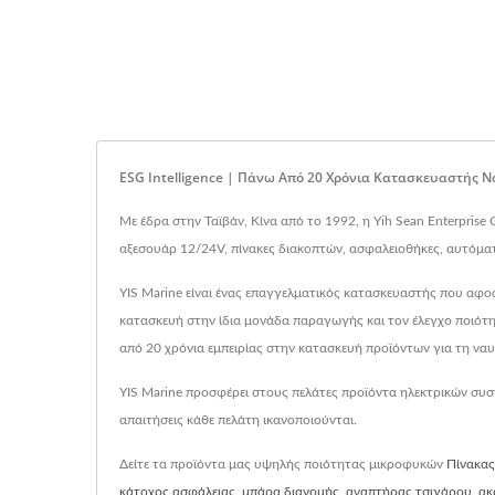
ESG Intelligence | Πάνω Από 20 Χρόνια Κατασκευαστής 
Με έδρα στην Ταϊβάν, Κίνα από το 1992, η Yih Sean Enterprise 
αξεσουάρ 12/24V, πίνακες διακοπτών, ασφαλειοθήκες, αυτόματ
YIS Marine είναι ένας επαγγελματικός κατασκευαστής που αφο
κατασκευή στην ίδια μονάδα παραγωγής και τον έλεγχο ποιότη
από 20 χρόνια εμπειρίας στην κατασκευή προϊόντων για τη ναυ
YIS Marine προσφέρει στους πελάτες προϊόντα ηλεκτρικών συστ
απαιτήσεις κάθε πελάτη ικανοποιούνται.
Δείτε τα προϊόντα μας υψηλής ποιότητας μικροφυκών
Πίνακας
κάτοχος ασφάλειας
,
μπάρα διανομής
,
αναπτήρας τσιγάρου
,
ακ