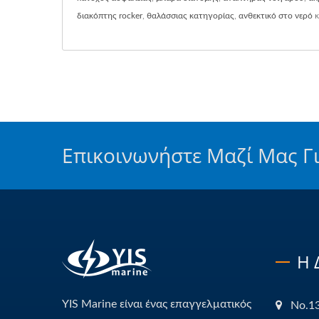
διακόπτης rocker
,
θαλάσσιας κατηγορίας
,
ανθεκτικό στο νερό
κ
Επικοινωνήστε Μαζί Μας Γ
Η 
YIS Marine είναι ένας επαγγελματικός
No.13