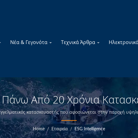
Νέα & Γεγονότα
Τεχνικά Άρθρα
Ηλεκτρονικ
 | Πάνω Από 20 Χρόνια Κατασ
ών Προϊόντων & Αξεσουάρ | Y
 επαγγελματικός κατασκευαστής που αφοσιώνεται στην παροχή υψηλ
ε τον σχεδιασμό και την κατασκευή στο εσωτερικό και τον έλεγχο
α προσφέρουμε προϊόντα υψηλής ποιότητας για τη ναυτιλία σε αντ
Home
/
Εταιρεία
/
ESG Intelligence