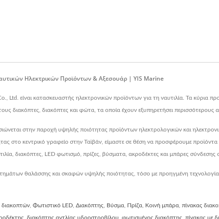
Ναυτικών Ηλεκτρικών Προϊόντων & Αξεσουάρ | YIS Marine
Co., Ltd. είναι κατασκευαστής ηλεκτρονικών προϊόντων για τη ναυτιλία. Τα κύρια π
ους διακόπτες, διακόπτες και φώτα, τα οποία έχουν εξυπηρετήσει περισσότερους 
σιώνεται στην παροχή υψηλής ποιότητας προϊόντων ηλεκτρολογικών και ηλεκτρονικ
τας στο κεντρικό γραφείο στην Ταϊβάν, είμαστε σε θέση να προσφέρουμε προϊόντα
τιλία, διακόπτες, LED φωτισμό, πρίζες, βύσματα, ακροδέκτες και μπάρες σύνδεσης 
ημάτων θαλάσσης και σκαφών υψηλής ποιότητας, τόσο με προηγμένη τεχνολογία όσο 
 διακοπτών
,
Φωτιστικό LED
,
Διακόπτης
,
Βύσμα
,
Πρίζα
,
Κοινή μπάρα
,
πίνακας διακ
ροδέκτης
,
διακόπτης αντλίας υδροστροβίλου
,
φωτισμένος διακόπτης
,
πίνακας με 