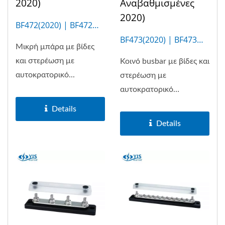
2020)
Αναβαθμισμένες
2020)
BF472(2020) | BF472M
(4P)
BF473(2020) | BF473M
Μικρή μπάρα με βίδες
(10P)
και στερέωση με
Κοινό busbar με βίδες και
αυτοκρατορικό...
στερέωση με
αυτοκρατορικό
σπείρωμα...
Details
Details