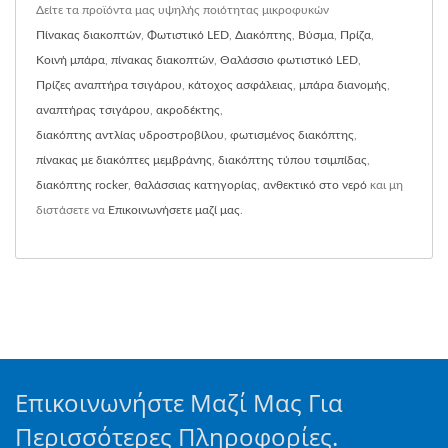
Δείτε τα προϊόντα μας υψηλής ποιότητας μικροφυκών
Πίνακας διακοπτών
,
Φωτιστικό LED
,
Διακόπτης
,
Βύσμα
,
Πρίζα
,
Κοινή μπάρα
,
πίνακας διακοπτών
,
Θαλάσσιο φωτιστικό LED
,
Πρίζες αναπτήρα τσιγάρου
,
κάτοχος ασφάλειας
,
μπάρα διανομής
,
αναπτήρας τσιγάρου
,
ακροδέκτης
,
διακόπτης αντλίας υδροστροβίλου
,
φωτισμένος διακόπτης
,
πίνακας με διακόπτες μεμβράνης
,
διακόπτης τύπου τσιμπίδας
,
διακόπτης rocker
,
θαλάσσιας κατηγορίας
,
ανθεκτικό στο νερό
και μη
διστάσετε να
Επικοινωνήσετε μαζί μας
.
Επικοινωνήστε Μαζί Μας Για
Περισσότερες Πληροφορίες.