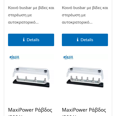
(6P)
(12Π)
Κοινό busbar με βίδες και
Κοινό busbar με βίδες και
στερέωση με
στερέωση με
αυτοκρατορικό
αυτοκρατορικό
σπείρωμα...
σπείρωμα...
Details
Details
MaxiPower Ράβδος
MaxiPower Ράβδος