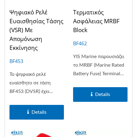
Ψηφιακό Ρελέ
Τερματικός
Ευαισθησίας Τάσης
Ασφάλειας MRBF
(VSR) Με
Block
Απομόνωση
BF462
Εκκίνησης
YIS Marine παρουσιάζει
BF453
το MRBF (Marine Rated
Battery Fuse) Terminal
Το ψηφιακό ρελέ
Fuse Block,...
ευαίσθητο σε τάση
BF453 (DVSR) έχει
Details
σχεδιαστεί...
Details