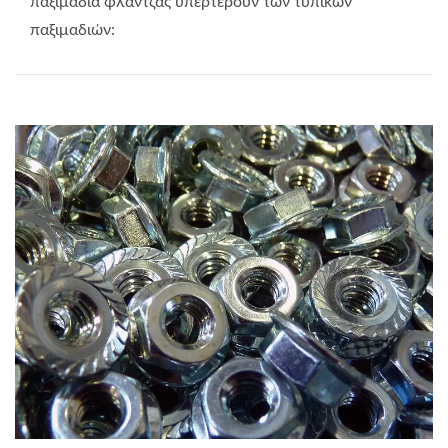
παξιμάδια φλάντζας υπερτερούν των τυπικών
παξιμαδιών: