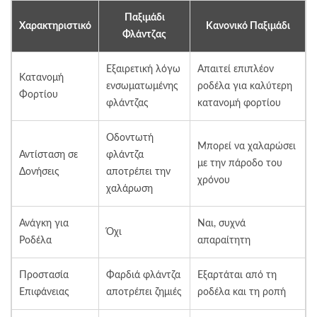
Παξιμάδι
Χαρακτηριστικό
Κανονικό Παξιμάδι
Φλάντζας
Εξαιρετική λόγω
Απαιτεί επιπλέον
Κατανομή
ενσωματωμένης
ροδέλα για καλύτερη
Φορτίου
φλάντζας
κατανομή φορτίου
Οδοντωτή
Μπορεί να χαλαρώσει
Αντίσταση σε
φλάντζα
με την πάροδο του
Δονήσεις
αποτρέπει την
χρόνου
χαλάρωση
Ανάγκη για
Ναι, συχνά
Όχι
Ροδέλα
απαραίτητη
Προστασία
Φαρδιά φλάντζα
Εξαρτάται από τη
Επιφάνειας
αποτρέπει ζημιές
ροδέλα και τη ροπή