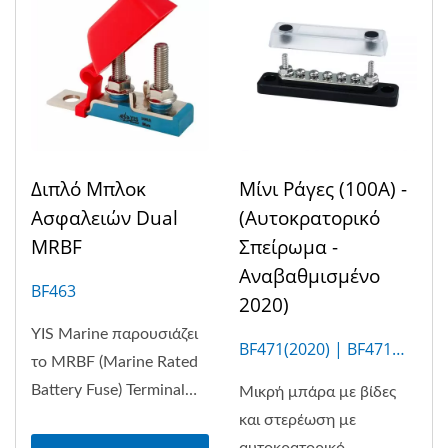
Διπλό Μπλοκ
Μίνι Ράγες (100A) -
Ασφαλειών Dual
(Αυτοκρατορικό
MRBF
Σπείρωμα -
Αναβαθμισμένο
BF463
2020)
YIS Marine παρουσιάζει
BF471(2020) | BF471M
το MRBF (Marine Rated
(5P)
Battery Fuse) Terminal
Μικρή μπάρα με βίδες
Fuse Block,...
και στερέωση με
αυτοκρατορικό...