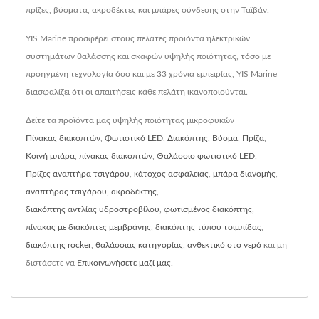
πρίζες, βύσματα, ακροδέκτες και μπάρες σύνδεσης στην Ταϊβάν.
YIS Marine προσφέρει στους πελάτες προϊόντα ηλεκτρικών
συστημάτων θαλάσσης και σκαφών υψηλής ποιότητας, τόσο με
προηγμένη τεχνολογία όσο και με 33 χρόνια εμπειρίας, YIS Marine
διασφαλίζει ότι οι απαιτήσεις κάθε πελάτη ικανοποιούνται.
Δείτε τα προϊόντα μας υψηλής ποιότητας μικροφυκών
Πίνακας διακοπτών
,
Φωτιστικό LED
,
Διακόπτης
,
Βύσμα
,
Πρίζα
,
Κοινή μπάρα
,
πίνακας διακοπτών
,
Θαλάσσιο φωτιστικό LED
,
Πρίζες αναπτήρα τσιγάρου
,
κάτοχος ασφάλειας
,
μπάρα διανομής
,
αναπτήρας τσιγάρου
,
ακροδέκτης
,
διακόπτης αντλίας υδροστροβίλου
,
φωτισμένος διακόπτης
,
πίνακας με διακόπτες μεμβράνης
,
διακόπτης τύπου τσιμπίδας
,
διακόπτης rocker
,
θαλάσσιας κατηγορίας
,
ανθεκτικό στο νερό
και μη
διστάσετε να
Επικοινωνήσετε μαζί μας
.