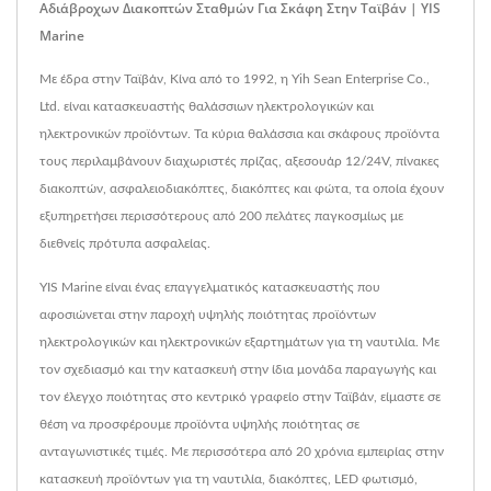
Αδιάβροχων Διακοπτών Σταθμών Για Σκάφη Στην Ταϊβάν | YIS
Marine
Με έδρα στην Ταϊβάν, Κίνα από το 1992, η Yih Sean Enterprise Co.,
Ltd. είναι κατασκευαστής θαλάσσιων ηλεκτρολογικών και
ηλεκτρονικών προϊόντων. Τα κύρια θαλάσσια και σκάφους προϊόντα
τους περιλαμβάνουν διαχωριστές πρίζας, αξεσουάρ 12/24V, πίνακες
διακοπτών, ασφαλειοδιακόπτες, διακόπτες και φώτα, τα οποία έχουν
εξυπηρετήσει περισσότερους από 200 πελάτες παγκοσμίως με
διεθνείς πρότυπα ασφαλείας.
YIS Marine είναι ένας επαγγελματικός κατασκευαστής που
αφοσιώνεται στην παροχή υψηλής ποιότητας προϊόντων
ηλεκτρολογικών και ηλεκτρονικών εξαρτημάτων για τη ναυτιλία. Με
τον σχεδιασμό και την κατασκευή στην ίδια μονάδα παραγωγής και
τον έλεγχο ποιότητας στο κεντρικό γραφείο στην Ταϊβάν, είμαστε σε
θέση να προσφέρουμε προϊόντα υψηλής ποιότητας σε
ανταγωνιστικές τιμές. Με περισσότερα από 20 χρόνια εμπειρίας στην
κατασκευή προϊόντων για τη ναυτιλία, διακόπτες, LED φωτισμό,