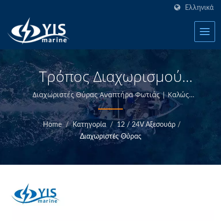
Ελληνικά
Τρόπος Διαχωρισμού
Θύρας Αναπτήρα Φωτιάς -
Διαχωριστές Θύρας Αναπτήρα Φωτιάς | Καλώς
ήρθατε στην YIS Marine - Κατασκευαστής Θαλάσσιων
AP118 | Θαλάσσια
Ηλεκτρολογικών Προϊόντων στην Ταϊβάν.
Home
/
Κατηγορία
/
12 / 24V Αξεσουάρ
/
Ασφάλεια - Κατασκευαστής
Διαχωριστές Θύρας
Θαλάσσιων
Ηλεκτρολογικών
Προϊόντων | YIS Marine