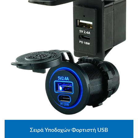
Σειρά Υποδοχών Φορτιστή USB