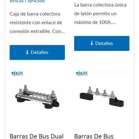
BF434 / BF434R
La barra colectora única
de latón permite un
Caja de barra colectora
máximo de 100A,
resistente con enlace de
disponible con 6 grupos
conexión extraíble. Con
y 12 grupos....
la longitud de la caja...
Detalles
Detalles
Barras De Bus Dual
Barras De Bus