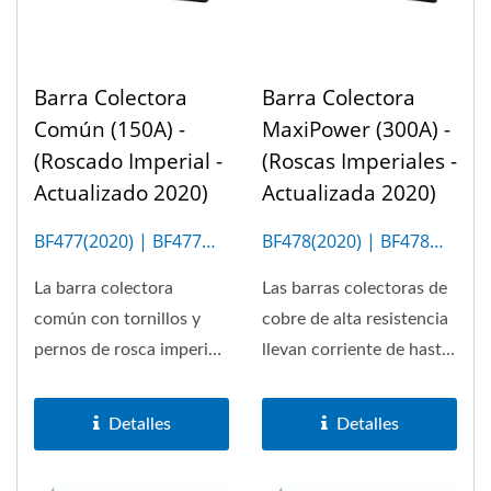
Barra Colectora
Barra Colectora
Común (150A) -
MaxiPower (300A) -
(Roscado Imperial -
(Roscas Imperiales -
Actualizado 2020)
Actualizada 2020)
BF477(2020) | BF477M
BF478(2020) | BF478M
(12P)
(4P)
La barra colectora
Las barras colectoras de
común con tornillos y
cobre de alta resistencia
pernos de rosca imperial
llevan corriente de hasta
permite un máximo de
300A
150A....
Detalles
Detalles