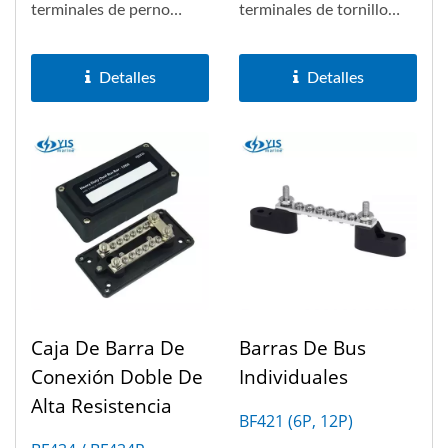
terminales de perno
terminales de tornillo
(M10 o M8). Con la
M10 y 6x tornillos M5.
longitud...
Con la longitud...
Detalles
Detalles
Caja De Barra De
Barras De Bus
Conexión Doble De
Individuales
Alta Resistencia
BF421 (6P, 12P)