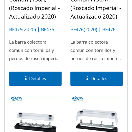
(Roscado Imperial -
(Roscado Imperial -
Actualizado 2020)
Actualizado 2020)
BF475(2020) | BF475M
BF476(2020) | BF476M
(20P)
(6P)
La barra colectora
La barra colectora
común con tornillos y
común con tornillos y
pernos de rosca imperial
pernos de rosca imperial
permite un máximo de
permite un máximo de
150A....
150A....
Detalles
Detalles