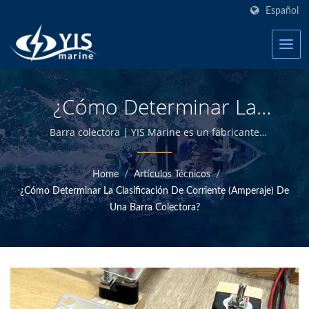
Español
¿Cómo Determinar La
Clasificación De Corriente
Barra colectora | YIS Marine es un fabricante
profesional dedicado a proporcionar productos
(amperaje) De Un BusBar?
marinos eléctricos y electrónicos de alta calidad. Al
Home
/
Artículos Técnicos
/
diseñar y fabricar internamente y tener control de
| Fabricante De Paneles
¿Cómo Determinar La Clasificación De Corriente (amperaje) De
calidad en la sede de Taiwán, podemos ofrecer
De Interruptores De
Una Barra Colectora?
productos marinos de alta calidad a precios
competitivos.
Palanca Marinos, Fusibles,
Disyuntores | YIS Marine