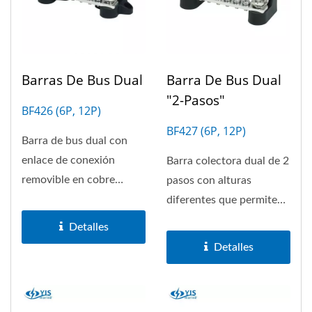
Barras De Bus Dual
Barra De Bus Dual
"2-Pasos"
BF426 (6P, 12P)
BF427 (6P, 12P)
Barra de bus dual con
enlace de conexión
Barra colectora dual de 2
removible en cobre
pasos con alturas
permite un máximo de
diferentes que permite
150A, disponible...
un cableado más
Detalles
flexible,...
Detalles