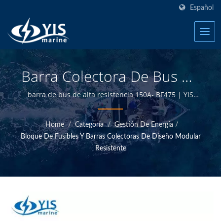
Español
Barra Colectora De Bus De
Servicio Pesado (roscado
barra de bus de alta resistencia 150A- BF475 | YIS
Marine es un fabricante profesional dedicado a
Imperial) - Barra Colectora
proporcionar productos marinos eléctricos y
Home
/
Categoría
/
Gestión De Energía
/
Común (150A) (Actualizado
electrónicos de alta calidad. Al diseñar y fabricar
Bloque De Fusibles Y Barras Colectoras De Diseño Modular
internamente y tener control de calidad en la sede de
2020) | Bloques De
Resistente
Taiwán, podemos ofrecer productos marinos de alta
calidad a precios competitivos.
Fusibles Marinos -
Fabricante De Productos
Eléctricos Marinos | YIS