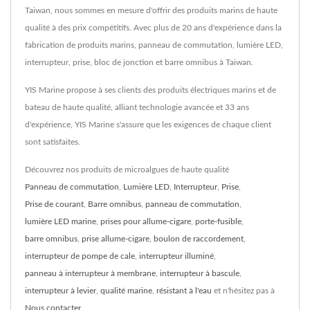
Taiwan, nous sommes en mesure d'offrir des produits marins de haute
qualité à des prix compétitifs. Avec plus de 20 ans d'expérience dans la
fabrication de produits marins, panneau de commutation, lumière LED,
interrupteur, prise, bloc de jonction et barre omnibus à Taiwan.
YIS Marine propose à ses clients des produits électriques marins et de
bateau de haute qualité, alliant technologie avancée et 33 ans
d'expérience, YIS Marine s'assure que les exigences de chaque client
sont satisfaites.
Découvrez nos produits de microalgues de haute qualité
Panneau de commutation
,
Lumière LED
,
Interrupteur
,
Prise
,
Prise de courant
,
Barre omnibus
,
panneau de commutation
,
lumière LED marine
,
prises pour allume-cigare
,
porte-fusible
,
barre omnibus
,
prise allume-cigare
,
boulon de raccordement
,
interrupteur de pompe de cale
,
interrupteur illuminé
,
panneau à interrupteur à membrane
,
interrupteur à bascule
,
interrupteur à levier
,
qualité marine
,
résistant à l'eau
et n'hésitez pas à
Nous contacter
.