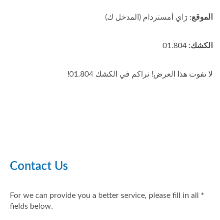
الموقع:
رَاي أمستردام (المدخل ك)
الكشك:
01.804
لا تفوت هذا العرض! نراكم في الكشك 01.804!