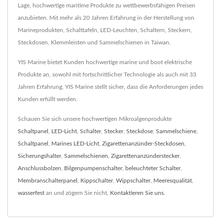
Lage, hochwertige maritime Produkte zu wettbewerbsfähigen Preisen
anzubieten. Mit mehr als 20 Jahren Erfahrung in der Herstellung von
Marineprodukten, Schalttafeln, LED-Leuchten, Schaltern, Steckern,
Steckdosen, Klemmleisten und Sammelschienen in Taiwan.
YIS Marine bietet Kunden hochwertige marine und boot elektrische
Produkte an, sowohl mit fortschrittlicher Technologie als auch mit 33
Jahren Erfahrung, YIS Marine stellt sicher, dass die Anforderungen jedes
Kunden erfüllt werden.
Schauen Sie sich unsere hochwertigen Mikroalgenprodukte
Schaltpanel
,
LED-Licht
,
Schalter
,
Stecker
,
Steckdose
,
Sammelschiene
,
Schaltpanel
,
Marines LED-Licht
,
Zigarettenanzünder-Steckdosen
,
Sicherungshalter
,
Sammelschienen
,
Zigarettenanzünderstecker
,
Anschlussbolzen
,
Bilgenpumpenschalter
,
beleuchteter Schalter
,
Membranschalterpanel
,
Kippschalter
,
Wippschalter
,
Meeresqualität
,
wasserfest
an und zögern Sie nicht,
Kontaktieren Sie uns
.