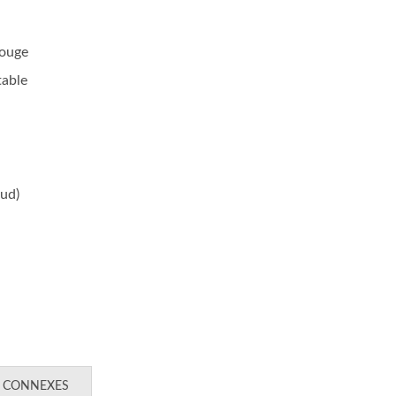
rouge
rie De Prises De Charge
Série D'interrupte
table
USB
Principaux De Batt
ud)
 CONNEXES