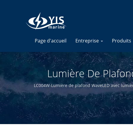
Page d'accueil
Entreprise
Produits
Lumière De Plafon
Marins - Fabrica
LC004W-Lumière de plafond WaveLED avec lumières
et électroniques marins de haute qualité. En co
de 