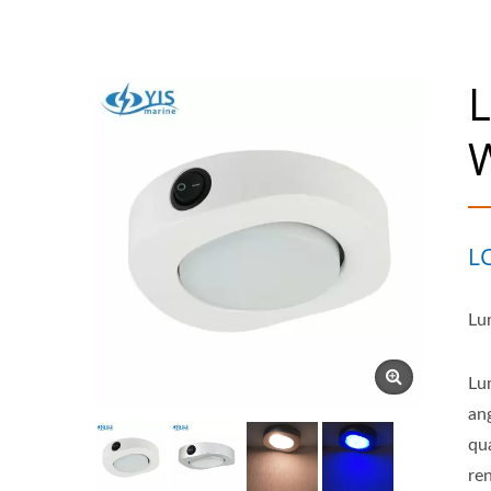
L
L
Lu
Lu
an
qu
ren