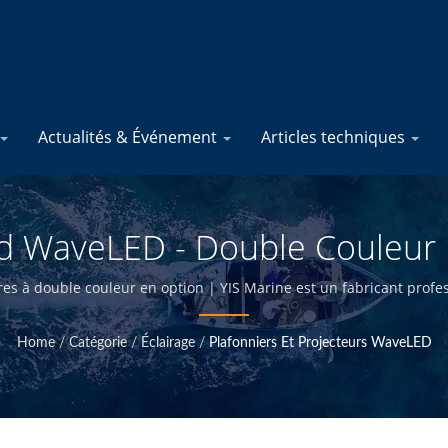
Actualités & Événement
Articles techniques
d WaveLED - Double Couleur |
nt De Produits Électriques Ma
 à double couleur en option | YIS Marine est un fabricant profess
ncevant et en fabriquant en interne et en ayant un contrôle de q
proposer des produits marins de haute qualité à des prix compétit
Home
/
Catégorie
/
Éclairage
/
Plafonniers Et Projecteurs WaveLED