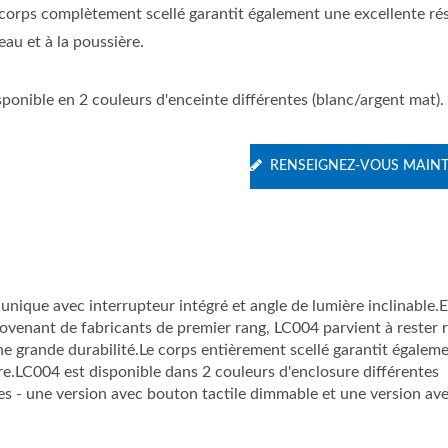
 corps complètement scellé garantit également une excellente ré
'eau et à la poussière.
ponible en 2 couleurs d'enceinte différentes (blanc/argent mat).
RENSEIGNEZ-VOUS MAIN
nique avec interrupteur intégré et angle de lumière inclinable.
ovenant de fabricants de premier rang, LC004 parvient à rester 
une grande durabilité.Le corps entièrement scellé garantit égalem
ère.LC004 est disponible dans 2 couleurs d'enclosure différentes
es - une version avec bouton tactile dimmable et une version av