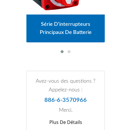
urs
Série De Prises De Charge
erie
USB
Avez-vous des questions ?
Appelez-nous :
886-6-3570966
Merci.
Plus De Détails